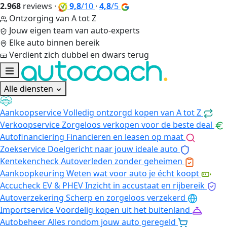
2.968
reviews
·
9,8
/10
·
4,8
/5
Ontzorging van A tot Z
Jouw eigen team van auto-experts
Elke auto binnen bereik
Verdient zich dubbel en dwars terug
Alle diensten
Aankoopservice
Volledig ontzorgd kopen van A tot Z
Verkoopservice
Zorgeloos verkopen voor de beste deal
Autofinanciering
Financieren en leasen op maat
Zoekservice
Doelgericht naar jouw ideale auto
Kentekencheck
Autoverleden zonder geheimen
Aankoopkeuring
Weten wat voor auto je écht koopt
Accucheck EV & PHEV
Inzicht in accustaat en rijbereik
Autoverzekering
Scherp en zorgeloos verzekerd
Importservice
Voordelig kopen uit het buitenland
Autobeheer
Alles rondom jouw auto geregeld