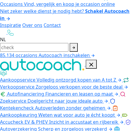
Occasions
Vind, vergelijk en koop je occasion online
Niet zeker welke dienst je nodig hebt?
Schakel Autocoach
in
Inspiratie
Over ons
Contact
NL
85.134
occasions
Autocoach inschakelen
Aankoopservice
Volledig ontzorgd kopen van A tot Z
Verkoopservice
Zorgeloos verkopen voor de beste deal
Autofinanciering
Financieren en leasen op maat
Zoekservice
Doelgericht naar jouw ideale auto
Kentekencheck
Autoverleden zonder geheimen
Aankoopkeuring
Weten wat voor auto je écht koopt
Accucheck EV & PHEV
Inzicht in accustaat en rijbereik
Autoverzekering
Scherp en zorgeloos verzekerd