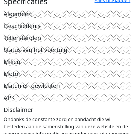
Specificaties
Alles uitklappen
Algemeen
Geschiedenis
Tellerstanden
Status van het voertuig
Milieu
Motor
Maten en gewichten
APK
Disclaimer
Ondanks de constante zorg en aandacht die wij
besteden aan de samenstelling van deze website en de
weergegeven informatie, waaronder voertuiggegevens,