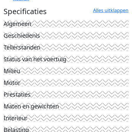
Specificaties
Alles uitklappen
Algemeen
Geschiedenis
Tellerstanden
Status van het voertuig
Milieu
Motor
Prestaties
Maten en gewichten
Interieur
Belasting