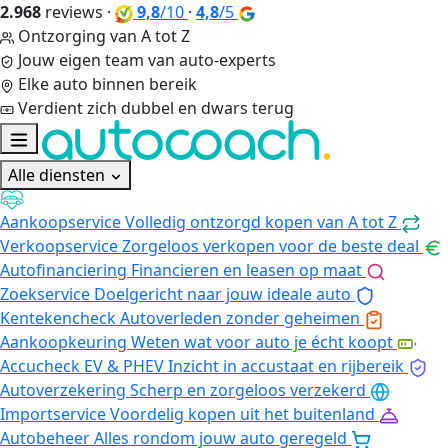
2.968
reviews
·
9,8
/10
·
4,8
/5
Ontzorging van A tot Z
Jouw eigen team van auto-experts
Elke auto binnen bereik
Verdient zich dubbel en dwars terug
Alle diensten
Aankoopservice
Volledig ontzorgd kopen van A tot Z
Verkoopservice
Zorgeloos verkopen voor de beste deal
Autofinanciering
Financieren en leasen op maat
Zoekservice
Doelgericht naar jouw ideale auto
Kentekencheck
Autoverleden zonder geheimen
Aankoopkeuring
Weten wat voor auto je écht koopt
Accucheck EV & PHEV
Inzicht in accustaat en rijbereik
Autoverzekering
Scherp en zorgeloos verzekerd
Importservice
Voordelig kopen uit het buitenland
Autobeheer
Alles rondom jouw auto geregeld