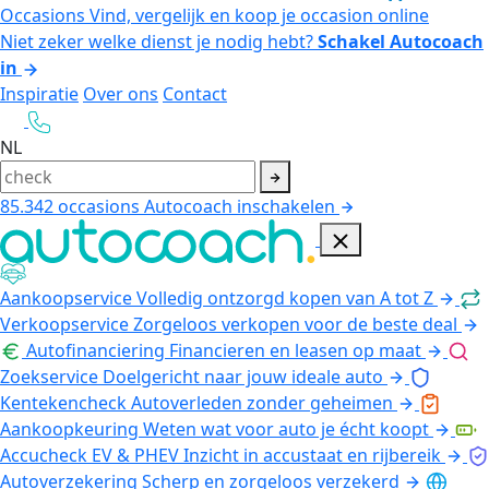
Occasions
Vind, vergelijk en koop je occasion online
Niet zeker welke dienst je nodig hebt?
Schakel Autocoach
in
Inspiratie
Over ons
Contact
NL
85.342
occasions
Autocoach inschakelen
Aankoopservice
Volledig ontzorgd kopen van A tot Z
Verkoopservice
Zorgeloos verkopen voor de beste deal
Autofinanciering
Financieren en leasen op maat
Zoekservice
Doelgericht naar jouw ideale auto
Kentekencheck
Autoverleden zonder geheimen
Aankoopkeuring
Weten wat voor auto je écht koopt
Accucheck EV & PHEV
Inzicht in accustaat en rijbereik
Autoverzekering
Scherp en zorgeloos verzekerd