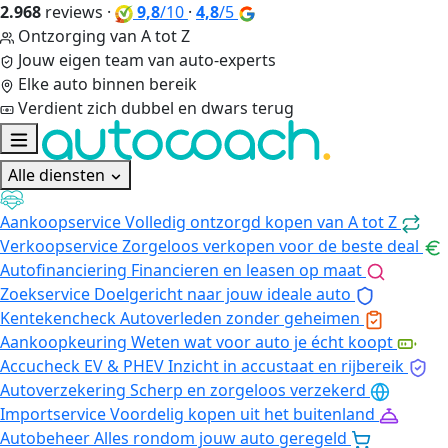
2.968
reviews
·
9,8
/10
·
4,8
/5
Ontzorging van A tot Z
Jouw eigen team van auto-experts
Elke auto binnen bereik
Verdient zich dubbel en dwars terug
Alle diensten
Aankoopservice
Volledig ontzorgd kopen van A tot Z
Verkoopservice
Zorgeloos verkopen voor de beste deal
Autofinanciering
Financieren en leasen op maat
Zoekservice
Doelgericht naar jouw ideale auto
Kentekencheck
Autoverleden zonder geheimen
Aankoopkeuring
Weten wat voor auto je écht koopt
Accucheck EV & PHEV
Inzicht in accustaat en rijbereik
Autoverzekering
Scherp en zorgeloos verzekerd
Importservice
Voordelig kopen uit het buitenland
Autobeheer
Alles rondom jouw auto geregeld