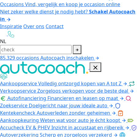
Occasions
Vind, vergelijk en koop je occasion online
Niet zeker welke dienst je nodig hebt?
Schakel Autocoach
in
Inspiratie
Over ons
Contact
NL
85.329
occasions
Autocoach inschakelen
Aankoopservice
Volledig ontzorgd kopen van A tot Z
Verkoopservice
Zorgeloos verkopen voor de beste deal
Autofinanciering
Financieren en leasen op maat
Zoekservice
Doelgericht naar jouw ideale auto
Kentekencheck
Autoverleden zonder geheimen
Aankoopkeuring
Weten wat voor auto je écht koopt
Accucheck EV & PHEV
Inzicht in accustaat en rijbereik
Autoverzekering
Scherp en zorgeloos verzekerd