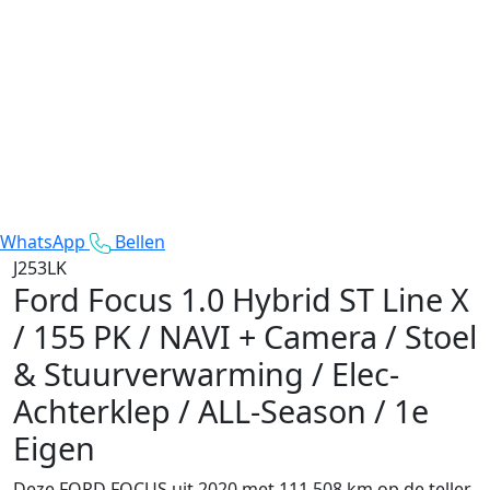
WhatsApp
Bellen
J253LK
Ford Focus
1.0 Hybrid ST Line X
/ 155 PK / NAVI + Camera / Stoel
& Stuurverwarming / Elec-
Achterklep / ALL-Season / 1e
Eigen
Deze FORD FOCUS uit 2020 met 111.508 km op de teller.