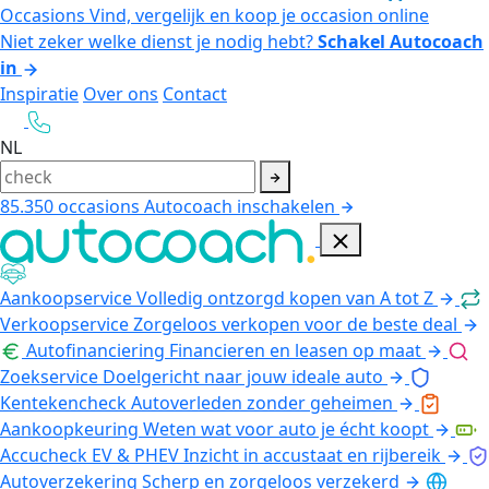
Occasions
Vind, vergelijk en koop je occasion online
Niet zeker welke dienst je nodig hebt?
Schakel Autocoach
in
Inspiratie
Over ons
Contact
NL
85.350
occasions
Autocoach inschakelen
Aankoopservice
Volledig ontzorgd kopen van A tot Z
Verkoopservice
Zorgeloos verkopen voor de beste deal
Autofinanciering
Financieren en leasen op maat
Zoekservice
Doelgericht naar jouw ideale auto
Kentekencheck
Autoverleden zonder geheimen
Aankoopkeuring
Weten wat voor auto je écht koopt
Accucheck EV & PHEV
Inzicht in accustaat en rijbereik
Autoverzekering
Scherp en zorgeloos verzekerd