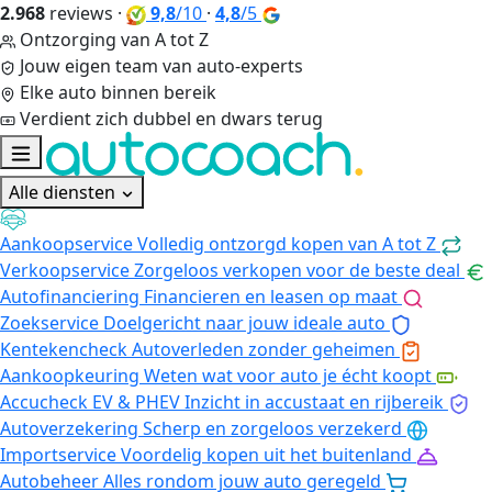
2.968
reviews
·
9,8
/10
·
4,8
/5
Ontzorging van A tot Z
Jouw eigen team van auto-experts
Elke auto binnen bereik
Verdient zich dubbel en dwars terug
Alle diensten
Aankoopservice
Volledig ontzorgd kopen van A tot Z
Verkoopservice
Zorgeloos verkopen voor de beste deal
Autofinanciering
Financieren en leasen op maat
Zoekservice
Doelgericht naar jouw ideale auto
Kentekencheck
Autoverleden zonder geheimen
Aankoopkeuring
Weten wat voor auto je écht koopt
Accucheck EV & PHEV
Inzicht in accustaat en rijbereik
Autoverzekering
Scherp en zorgeloos verzekerd
Importservice
Voordelig kopen uit het buitenland
Autobeheer
Alles rondom jouw auto geregeld