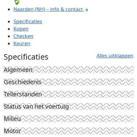
Naarden (NH) – info & contact
Specificaties
Kopen
Checken
Keuren
Specificaties
Alles uitklappen
Algemeen
Geschiedenis
Tellerstanden
Status van het voertuig
Milieu
Motor