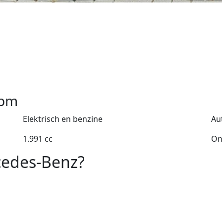
pm
Elektrisch en benzine
Au
1.991 cc
On
cedes-Benz?