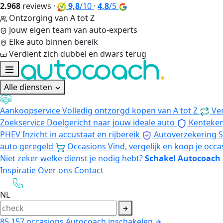
2.968
reviews
·
9,8
/10
·
4,8
/5
Ontzorging van A tot Z
Jouw eigen team van auto-experts
Elke auto binnen bereik
Verdient zich dubbel en dwars terug
Alle diensten
Aankoopservice
Volledig ontzorgd kopen van A tot Z
Ve
Zoekservice
Doelgericht naar jouw ideale auto
Kenteke
PHEV
Inzicht in accustaat en rijbereik
Autoverzekering
S
auto geregeld
Occasions
Vind, vergelijk en koop je occa
Niet zeker welke dienst je nodig hebt?
Schakel Autocoach 
Inspiratie
Over ons
Contact
NL
85.157
occasions
Autocoach inschakelen