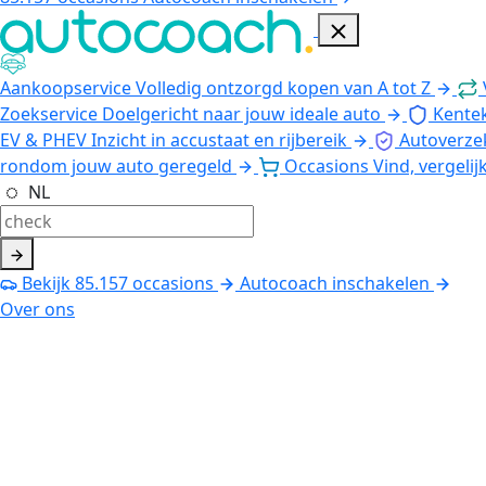
Aankoopservice
Volledig ontzorgd kopen van A tot Z
Zoekservice
Doelgericht naar jouw ideale auto
Kente
EV & PHEV
Inzicht in accustaat en rijbereik
Autoverze
rondom jouw auto geregeld
Occasions
Vind, vergelij
NL
Bekijk
85.157
occasions
Autocoach inschakelen
Over ons