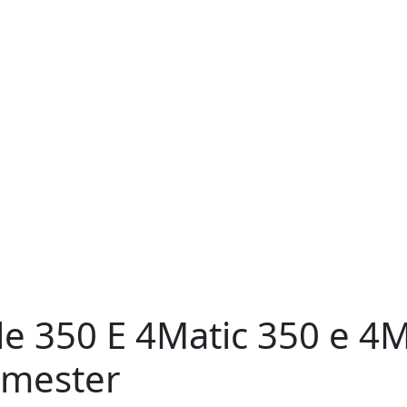
e 350 E 4Matic
350 e 4
rmester