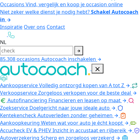
Occasions
Vind, vergelijk en koop je occasion online
Niet zeker welke dienst je nodig hebt?
Schakel Autocoach
in
Inspiratie
Over ons
Contact
NL
85.308
occasions
Autocoach inschakelen
Aankoopservice
Volledig ontzorgd kopen van A tot Z
Verkoopservice
Zorgeloos verkopen voor de beste deal
Autofinanciering
Financieren en leasen op maat
Zoekservice
Doelgericht naar jouw ideale auto
Kentekencheck
Autoverleden zonder geheimen
Aankoopkeuring
Weten wat voor auto je écht koopt
Accucheck EV & PHEV
Inzicht in accustaat en rijbereik
Autoverzekering
Scherp en zorgeloos verzekerd