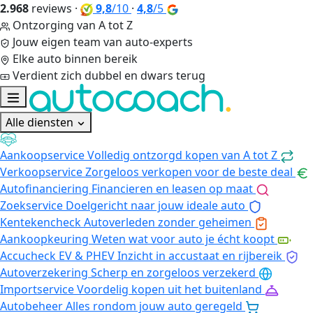
2.968
reviews
·
9,8
/10
·
4,8
/5
Ontzorging van A tot Z
Jouw eigen team van auto-experts
Elke auto binnen bereik
Verdient zich dubbel en dwars terug
Alle diensten
Aankoopservice
Volledig ontzorgd kopen van A tot Z
Verkoopservice
Zorgeloos verkopen voor de beste deal
Autofinanciering
Financieren en leasen op maat
Zoekservice
Doelgericht naar jouw ideale auto
Kentekencheck
Autoverleden zonder geheimen
Aankoopkeuring
Weten wat voor auto je écht koopt
Accucheck EV & PHEV
Inzicht in accustaat en rijbereik
Autoverzekering
Scherp en zorgeloos verzekerd
Importservice
Voordelig kopen uit het buitenland
Autobeheer
Alles rondom jouw auto geregeld