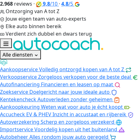
2.968
reviews
·
9,8
/10
·
4,8
/5
Ontzorging van A tot Z
Jouw eigen team van auto-experts
Elke auto binnen bereik
Verdient zich dubbel en dwars terug
Alle diensten
Aankoopservice
Volledig ontzorgd kopen van A tot Z
Verkoopservice
Zorgeloos verkopen voor de beste deal
Autofinanciering
Financieren en leasen op maat
Zoekservice
Doelgericht naar jouw ideale auto
Kentekencheck
Autoverleden zonder geheimen
Aankoopkeuring
Weten wat voor auto je écht koopt
Accucheck EV & PHEV
Inzicht in accustaat en rijbereik
Autoverzekering
Scherp en zorgeloos verzekerd
Importservice
Voordelig kopen uit het buitenland
Autobeheer
Alles rondom jouw auto geregeld