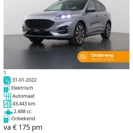
1
31-01-2022
Elektrisch
Automaat
43.443 km
2.488 cc
Onbekend
va
€
175
pm