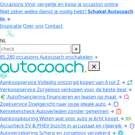
Occasions
Vind, vergelijk en koop je occasion online
Niet zeker welke dienst je nodig hebt?
Schakel Autocoach
in
Inspiratie
Over ons
Contact
NL
85.280
occasions
Autocoach inschakelen
Aankoopservice
Volledig ontzorgd kopen van A tot Z
Verkoopservice
Zorgeloos verkopen voor de beste deal
Autofinanciering
Financieren en leasen op maat
Zoekservice
Doelgericht naar jouw ideale auto
Kentekencheck
Autoverleden zonder geheimen
Aankoopkeuring
Weten wat voor auto je écht koopt
Accucheck EV & PHEV
Inzicht in accustaat en rijbereik
Autoverzekering
Scherp en zorgeloos verzekerd