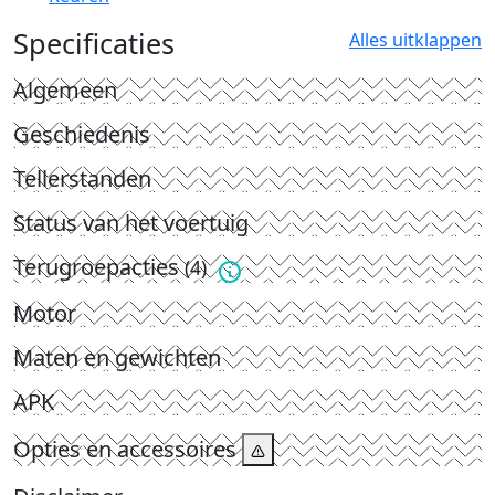
Specificaties
Alles uitklappen
Algemeen
Geschiedenis
Tellerstanden
Status van het voertuig
Terugroepacties
(4)
Motor
Maten en gewichten
APK
Opties en accessoires