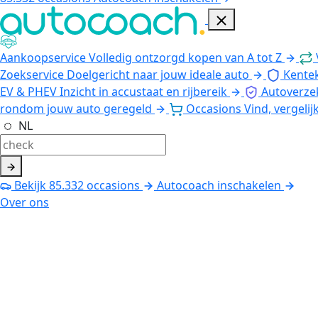
Aankoopservice
Volledig ontzorgd kopen van A tot Z
Zoekservice
Doelgericht naar jouw ideale auto
Kente
EV & PHEV
Inzicht in accustaat en rijbereik
Autoverze
rondom jouw auto geregeld
Occasions
Vind, vergelij
NL
Bekijk
85.332
occasions
Autocoach inschakelen
Over ons