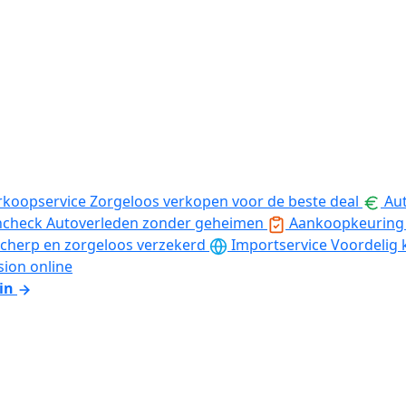
rkoopservice
Zorgeloos verkopen voor de beste deal
Aut
ncheck
Autoverleden zonder geheimen
Aankoopkeuring
cherp en zorgeloos verzekerd
Importservice
Voordelig 
sion online
in