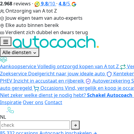
2.968
reviews
·
9,8
/10
·
4,8
/5
Ontzorging van A tot Z
Jouw eigen team van auto-experts
Elke auto binnen bereik
Verdient zich dubbel en dwars terug
Alle diensten
Aankoopservice
Volledig ontzorgd kopen van A tot Z
Ve
Zoekservice
Doelgericht naar jouw ideale auto
Kenteke
PHEV
Inzicht in accustaat en rijbereik
Autoverzekering
S
auto geregeld
Occasions
Vind, vergelijk en koop je occa
Niet zeker welke dienst je nodig hebt?
Schakel Autocoach 
Inspiratie
Over ons
Contact
NL
85.332
occasions
Autocoach inschakelen