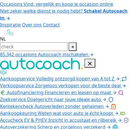
Occasions
Vind, vergelijk en koop je occasion online
Niet zeker welke dienst je nodig hebt?
Schakel Autocoach
in
Inspiratie
Over ons
Contact
NL
85.342
occasions
Autocoach inschakelen
Aankoopservice
Volledig ontzorgd kopen van A tot Z
Verkoopservice
Zorgeloos verkopen voor de beste deal
Autofinanciering
Financieren en leasen op maat
Zoekservice
Doelgericht naar jouw ideale auto
Kentekencheck
Autoverleden zonder geheimen
Aankoopkeuring
Weten wat voor auto je écht koopt
Accucheck EV & PHEV
Inzicht in accustaat en rijbereik
Autoverzekering
Scherp en zorgeloos verzekerd