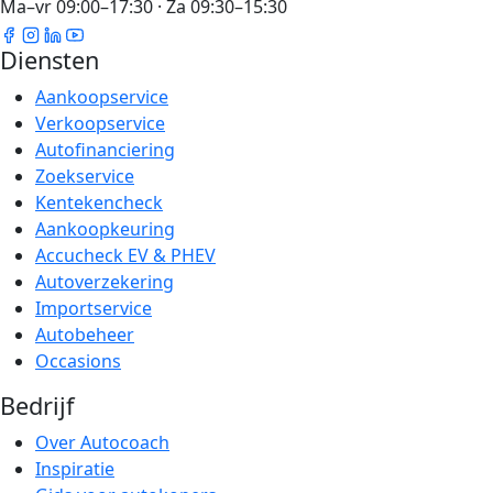
Ma–vr 09:00–17:30 · Za 09:30–15:30
Diensten
Aankoopservice
Verkoopservice
Autofinanciering
Zoekservice
Kentekencheck
Aankoopkeuring
Accucheck EV & PHEV
Autoverzekering
Importservice
Autobeheer
Occasions
Bedrijf
Over Autocoach
Inspiratie