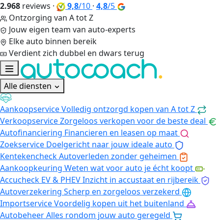
2.968
reviews
·
9,8
/10
·
4,8
/5
Ontzorging van A tot Z
Jouw eigen team van auto-experts
Elke auto binnen bereik
Verdient zich dubbel en dwars terug
Alle diensten
Aankoopservice
Volledig ontzorgd kopen van A tot Z
Verkoopservice
Zorgeloos verkopen voor de beste deal
Autofinanciering
Financieren en leasen op maat
Zoekservice
Doelgericht naar jouw ideale auto
Kentekencheck
Autoverleden zonder geheimen
Aankoopkeuring
Weten wat voor auto je écht koopt
Accucheck EV & PHEV
Inzicht in accustaat en rijbereik
Autoverzekering
Scherp en zorgeloos verzekerd
Importservice
Voordelig kopen uit het buitenland
Autobeheer
Alles rondom jouw auto geregeld