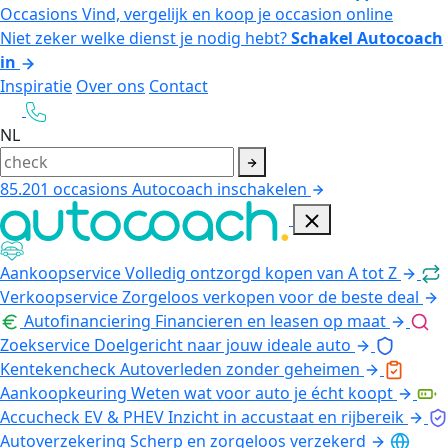
Occasions
Vind, vergelijk en koop je occasion online
Niet zeker welke dienst je nodig hebt?
Schakel Autocoach
in
Inspiratie
Over ons
Contact
NL
85.201
occasions
Autocoach inschakelen
Aankoopservice
Volledig ontzorgd kopen van A tot Z
Verkoopservice
Zorgeloos verkopen voor de beste deal
Autofinanciering
Financieren en leasen op maat
Zoekservice
Doelgericht naar jouw ideale auto
Kentekencheck
Autoverleden zonder geheimen
Aankoopkeuring
Weten wat voor auto je écht koopt
Accucheck EV & PHEV
Inzicht in accustaat en rijbereik
Autoverzekering
Scherp en zorgeloos verzekerd