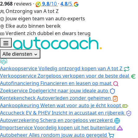
2.968
reviews
·
9,8
/10
·
4,8
/5
Ontzorging van A tot Z
Jouw eigen team van auto-experts
Elke auto binnen bereik
Verdient zich dubbel en dwars terug
Alle diensten
Aankoopservice
Volledig ontzorgd kopen van A tot Z
Verkoopservice
Zorgeloos verkopen voor de beste deal
Autofinanciering
Financieren en leasen op maat
Zoekservice
Doelgericht naar jouw ideale auto
Kentekencheck
Autoverleden zonder geheimen
Aankoopkeuring
Weten wat voor auto je écht koopt
Accucheck EV & PHEV
Inzicht in accustaat en rijbereik
Autoverzekering
Scherp en zorgeloos verzekerd
Importservice
Voordelig kopen uit het buitenland
Autobeheer
Alles rondom jouw auto geregeld