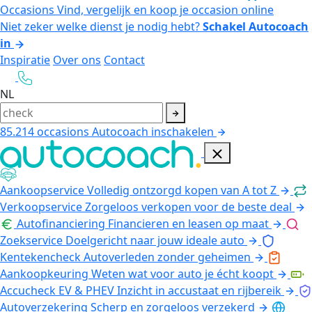
Occasions
Vind, vergelijk en koop je occasion online
Niet zeker welke dienst je nodig hebt?
Schakel Autocoach
in
Inspiratie
Over ons
Contact
NL
85.214
occasions
Autocoach inschakelen
Aankoopservice
Volledig ontzorgd kopen van A tot Z
Verkoopservice
Zorgeloos verkopen voor de beste deal
Autofinanciering
Financieren en leasen op maat
Zoekservice
Doelgericht naar jouw ideale auto
Kentekencheck
Autoverleden zonder geheimen
Aankoopkeuring
Weten wat voor auto je écht koopt
Accucheck EV & PHEV
Inzicht in accustaat en rijbereik
Autoverzekering
Scherp en zorgeloos verzekerd