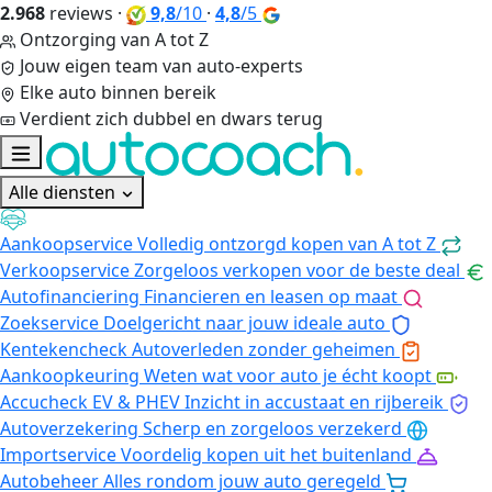
2.968
reviews
·
9,8
/10
·
4,8
/5
Ontzorging van A tot Z
Jouw eigen team van auto-experts
Elke auto binnen bereik
Verdient zich dubbel en dwars terug
Alle diensten
Aankoopservice
Volledig ontzorgd kopen van A tot Z
Verkoopservice
Zorgeloos verkopen voor de beste deal
Autofinanciering
Financieren en leasen op maat
Zoekservice
Doelgericht naar jouw ideale auto
Kentekencheck
Autoverleden zonder geheimen
Aankoopkeuring
Weten wat voor auto je écht koopt
Accucheck EV & PHEV
Inzicht in accustaat en rijbereik
Autoverzekering
Scherp en zorgeloos verzekerd
Importservice
Voordelig kopen uit het buitenland
Autobeheer
Alles rondom jouw auto geregeld