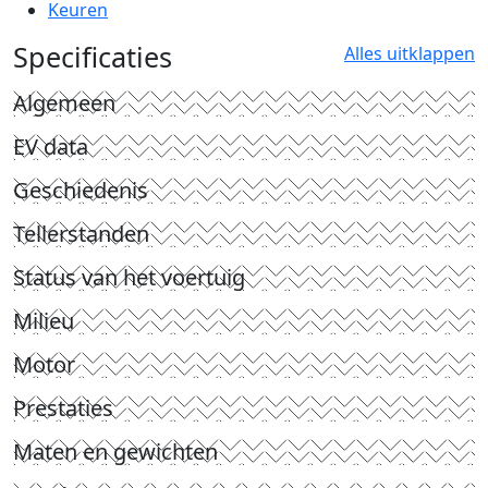
Keuren
Specificaties
Alles uitklappen
Algemeen
EV data
Geschiedenis
Tellerstanden
Status van het voertuig
Milieu
Motor
Prestaties
Maten en gewichten