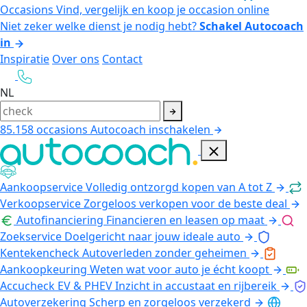
Occasions
Vind, vergelijk en koop je occasion online
Niet zeker welke dienst je nodig hebt?
Schakel Autocoach
in
Inspiratie
Over ons
Contact
NL
85.158
occasions
Autocoach inschakelen
Aankoopservice
Volledig ontzorgd kopen van A tot Z
Verkoopservice
Zorgeloos verkopen voor de beste deal
Autofinanciering
Financieren en leasen op maat
Zoekservice
Doelgericht naar jouw ideale auto
Kentekencheck
Autoverleden zonder geheimen
Aankoopkeuring
Weten wat voor auto je écht koopt
Accucheck EV & PHEV
Inzicht in accustaat en rijbereik
Autoverzekering
Scherp en zorgeloos verzekerd