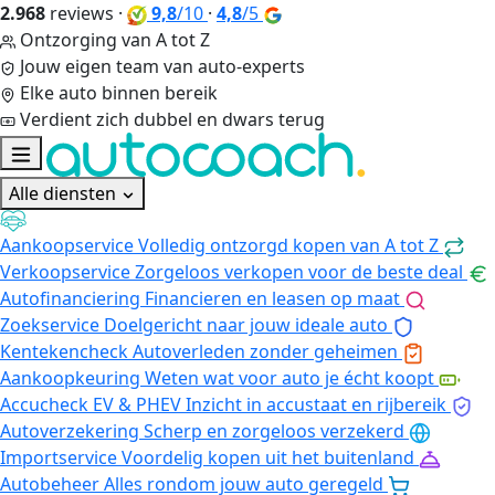
2.968
reviews
·
9,8
/10
·
4,8
/5
Ontzorging van A tot Z
Jouw eigen team van auto-experts
Elke auto binnen bereik
Verdient zich dubbel en dwars terug
Alle diensten
Aankoopservice
Volledig ontzorgd kopen van A tot Z
Verkoopservice
Zorgeloos verkopen voor de beste deal
Autofinanciering
Financieren en leasen op maat
Zoekservice
Doelgericht naar jouw ideale auto
Kentekencheck
Autoverleden zonder geheimen
Aankoopkeuring
Weten wat voor auto je écht koopt
Accucheck EV & PHEV
Inzicht in accustaat en rijbereik
Autoverzekering
Scherp en zorgeloos verzekerd
Importservice
Voordelig kopen uit het buitenland
Autobeheer
Alles rondom jouw auto geregeld