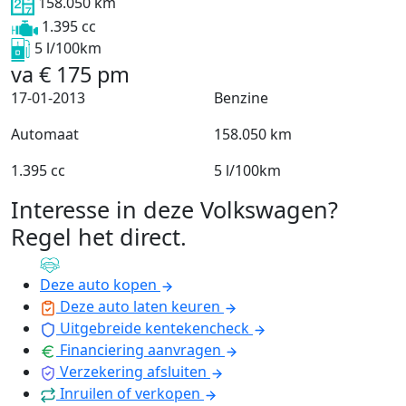
158.050 km
1.395 cc
5 l/100km
va
€
175
pm
17-01-2013
Benzine
Automaat
158.050 km
1.395 cc
5 l/100km
Interesse in deze Volkswagen?
Regel het direct
.
Deze auto kopen
Deze auto laten keuren
Uitgebreide kentekencheck
Financiering aanvragen
Verzekering afsluiten
Inruilen of verkopen