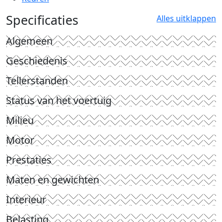
Specificaties
Alles uitklappen
Algemeen
Geschiedenis
Tellerstanden
Status van het voertuig
Milieu
Motor
Prestaties
Maten en gewichten
Interieur
Belasting