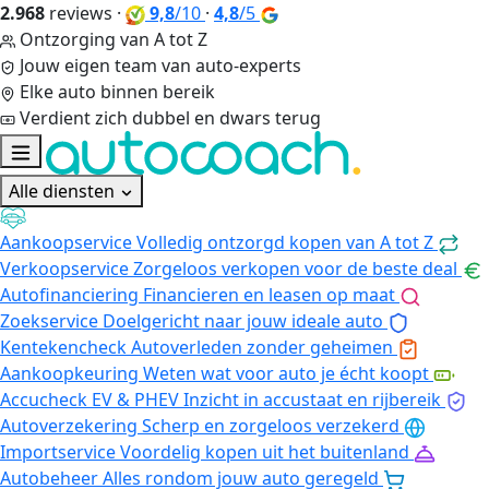
2.968
reviews
·
9,8
/10
·
4,8
/5
Ontzorging van A tot Z
Jouw eigen team van auto-experts
Elke auto binnen bereik
Verdient zich dubbel en dwars terug
Alle diensten
Aankoopservice
Volledig ontzorgd kopen van A tot Z
Verkoopservice
Zorgeloos verkopen voor de beste deal
Autofinanciering
Financieren en leasen op maat
Zoekservice
Doelgericht naar jouw ideale auto
Kentekencheck
Autoverleden zonder geheimen
Aankoopkeuring
Weten wat voor auto je écht koopt
Accucheck EV & PHEV
Inzicht in accustaat en rijbereik
Autoverzekering
Scherp en zorgeloos verzekerd
Importservice
Voordelig kopen uit het buitenland
Autobeheer
Alles rondom jouw auto geregeld