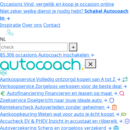
Occasions
Vind, vergelijk en koop je occasion online
Niet zeker welke dienst je nodig hebt?
Schakel Autocoach
in
Inspiratie
Over ons
Contact
NL
85.306
occasions
Autocoach inschakelen
Aankoopservice
Volledig ontzorgd kopen van A tot Z
Verkoopservice
Zorgeloos verkopen voor de beste deal
Autofinanciering
Financieren en leasen op maat
Zoekservice
Doelgericht naar jouw ideale auto
Kentekencheck
Autoverleden zonder geheimen
Aankoopkeuring
Weten wat voor auto je écht koopt
Accucheck EV & PHEV
Inzicht in accustaat en rijbereik
Autoverzekering
Scherp en zorgeloos verzekerd