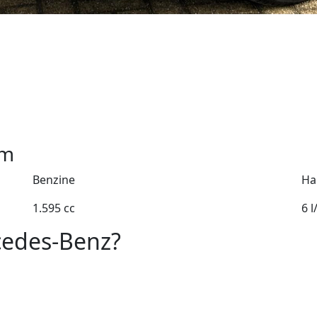
m
Benzine
Ha
1.595 cc
6 
cedes-Benz?