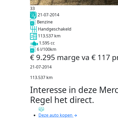
33
21-07-2014
Benzine
Handgeschakeld
113.537 km
1.595 cc
6 l/100km
€
9.295
marge
va
€
117
p
21-07-2014
113.537 km
Interesse in deze Mer
Regel het direct
.
Deze auto kopen