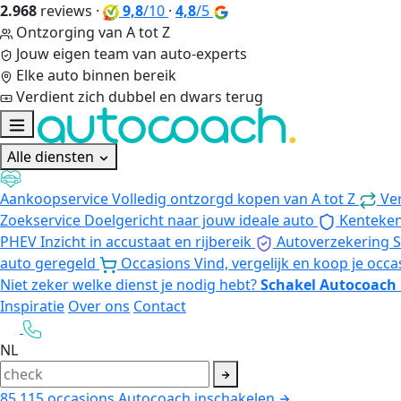
2.968
reviews
·
9,8
/10
·
4,8
/5
Ontzorging van A tot Z
Jouw eigen team van auto-experts
Elke auto binnen bereik
Verdient zich dubbel en dwars terug
Alle diensten
Aankoopservice
Volledig ontzorgd kopen van A tot Z
Ve
Zoekservice
Doelgericht naar jouw ideale auto
Kenteke
PHEV
Inzicht in accustaat en rijbereik
Autoverzekering
S
auto geregeld
Occasions
Vind, vergelijk en koop je occa
Niet zeker welke dienst je nodig hebt?
Schakel Autocoach 
Inspiratie
Over ons
Contact
NL
85.115
occasions
Autocoach inschakelen