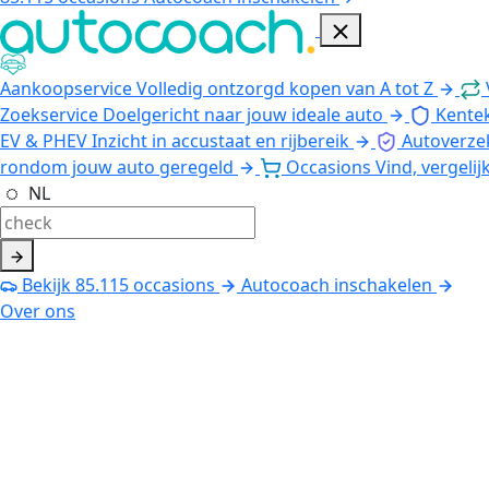
Aankoopservice
Volledig ontzorgd kopen van A tot Z
Zoekservice
Doelgericht naar jouw ideale auto
Kente
EV & PHEV
Inzicht in accustaat en rijbereik
Autoverze
rondom jouw auto geregeld
Occasions
Vind, vergelij
NL
Bekijk
85.115
occasions
Autocoach inschakelen
Over ons