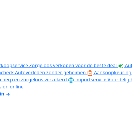
rkoopservice
Zorgeloos verkopen voor de beste deal
Aut
ncheck
Autoverleden zonder geheimen
Aankoopkeuring
cherp en zorgeloos verzekerd
Importservice
Voordelig 
sion online
in