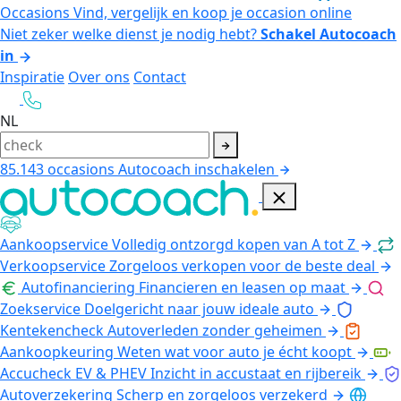
Occasions
Vind, vergelijk en koop je occasion online
Niet zeker welke dienst je nodig hebt?
Schakel Autocoach
in
Inspiratie
Over ons
Contact
NL
85.143
occasions
Autocoach inschakelen
Aankoopservice
Volledig ontzorgd kopen van A tot Z
Verkoopservice
Zorgeloos verkopen voor de beste deal
Autofinanciering
Financieren en leasen op maat
Zoekservice
Doelgericht naar jouw ideale auto
Kentekencheck
Autoverleden zonder geheimen
Aankoopkeuring
Weten wat voor auto je écht koopt
Accucheck EV & PHEV
Inzicht in accustaat en rijbereik
Autoverzekering
Scherp en zorgeloos verzekerd