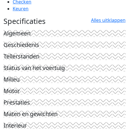
Checken
Keuren
Specificaties
Alles uitklappen
Algemeen
Geschiedenis
Tellerstanden
Status van het voertuig
Milieu
Motor
Prestaties
Maten en gewichten
Interieur