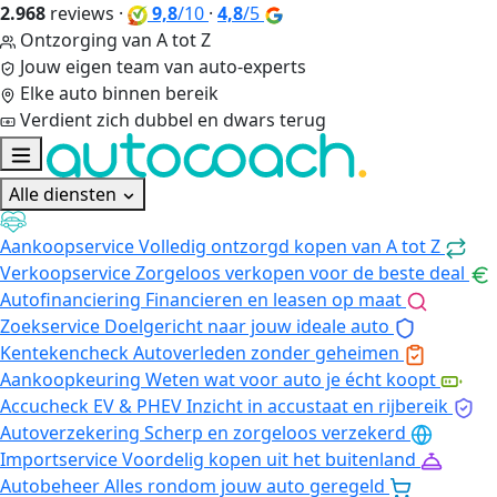
2.968
reviews
·
9,8
/10
·
4,8
/5
Ontzorging van A tot Z
Jouw eigen team van auto-experts
Elke auto binnen bereik
Verdient zich dubbel en dwars terug
Alle diensten
Aankoopservice
Volledig ontzorgd kopen van A tot Z
Verkoopservice
Zorgeloos verkopen voor de beste deal
Autofinanciering
Financieren en leasen op maat
Zoekservice
Doelgericht naar jouw ideale auto
Kentekencheck
Autoverleden zonder geheimen
Aankoopkeuring
Weten wat voor auto je écht koopt
Accucheck EV & PHEV
Inzicht in accustaat en rijbereik
Autoverzekering
Scherp en zorgeloos verzekerd
Importservice
Voordelig kopen uit het buitenland
Autobeheer
Alles rondom jouw auto geregeld