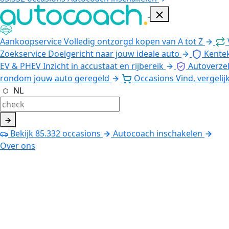
Aankoopservice
Volledig ontzorgd kopen van A tot Z
Zoekservice
Doelgericht naar jouw ideale auto
Kente
EV & PHEV
Inzicht in accustaat en rijbereik
Autoverze
rondom jouw auto geregeld
Occasions
Vind, vergelij
NL
Bekijk
85.332
occasions
Autocoach inschakelen
Over ons