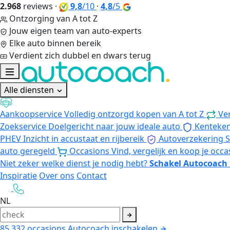
2.968
reviews
·
9,8
/10
·
4,8
/5
Ontzorging van A tot Z
Jouw eigen team van auto-experts
Elke auto binnen bereik
Verdient zich dubbel en dwars terug
Alle diensten
Aankoopservice
Volledig ontzorgd kopen van A tot Z
Ve
Zoekservice
Doelgericht naar jouw ideale auto
Kenteke
PHEV
Inzicht in accustaat en rijbereik
Autoverzekering
S
auto geregeld
Occasions
Vind, vergelijk en koop je occa
Niet zeker welke dienst je nodig hebt?
Schakel Autocoach 
Inspiratie
Over ons
Contact
NL
85.332
occasions
Autocoach inschakelen