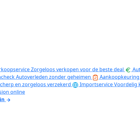
rkoopservice
Zorgeloos verkopen voor de beste deal
Aut
ncheck
Autoverleden zonder geheimen
Aankoopkeuring
cherp en zorgeloos verzekerd
Importservice
Voordelig 
sion online
in