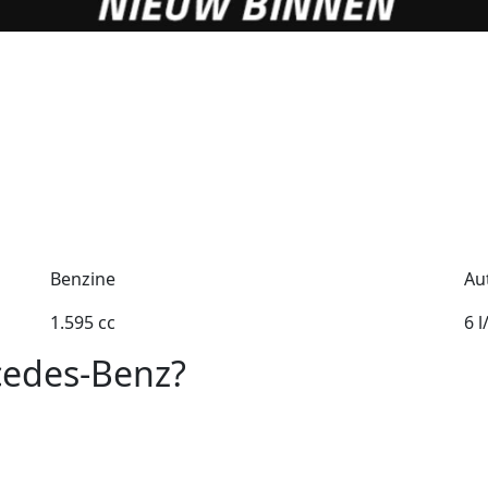
Benzine
Au
1.595 cc
6 
cedes-Benz?