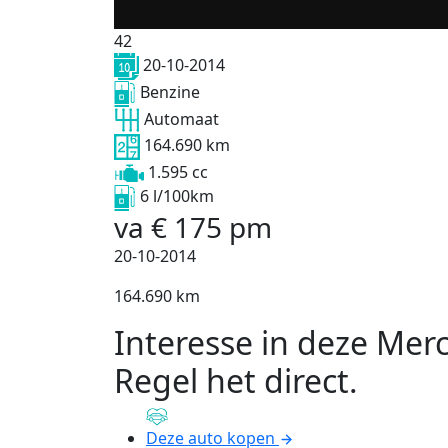
42
20-10-2014
Benzine
Automaat
164.690 km
1.595 cc
6 l/100km
va
€
175
pm
20-10-2014
164.690 km
Interesse in deze Mer
Regel het direct
.
Deze auto kopen