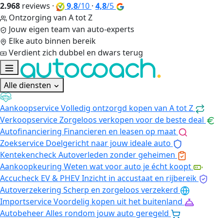
2.968
reviews
·
9,8
/10
·
4,8
/5
Ontzorging van A tot Z
Jouw eigen team van auto-experts
Elke auto binnen bereik
Verdient zich dubbel en dwars terug
Alle diensten
Aankoopservice
Volledig ontzorgd kopen van A tot Z
Verkoopservice
Zorgeloos verkopen voor de beste deal
Autofinanciering
Financieren en leasen op maat
Zoekservice
Doelgericht naar jouw ideale auto
Kentekencheck
Autoverleden zonder geheimen
Aankoopkeuring
Weten wat voor auto je écht koopt
Accucheck EV & PHEV
Inzicht in accustaat en rijbereik
Autoverzekering
Scherp en zorgeloos verzekerd
Importservice
Voordelig kopen uit het buitenland
Autobeheer
Alles rondom jouw auto geregeld