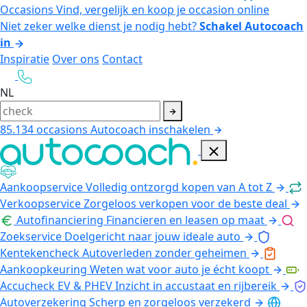
Occasions
Vind, vergelijk en koop je occasion online
Niet zeker welke dienst je nodig hebt?
Schakel Autocoach
in
Inspiratie
Over ons
Contact
NL
85.134
occasions
Autocoach inschakelen
Aankoopservice
Volledig ontzorgd kopen van A tot Z
Verkoopservice
Zorgeloos verkopen voor de beste deal
Autofinanciering
Financieren en leasen op maat
Zoekservice
Doelgericht naar jouw ideale auto
Kentekencheck
Autoverleden zonder geheimen
Aankoopkeuring
Weten wat voor auto je écht koopt
Accucheck EV & PHEV
Inzicht in accustaat en rijbereik
Autoverzekering
Scherp en zorgeloos verzekerd