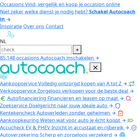
Occasions
Vind, vergelijk en koop je occasion online
Niet zeker welke dienst je nodig hebt?
Schakel Autocoach
in
Inspiratie
Over ons
Contact
NL
85.148
occasions
Autocoach inschakelen
Aankoopservice
Volledig ontzorgd kopen van A tot Z
Verkoopservice
Zorgeloos verkopen voor de beste deal
Autofinanciering
Financieren en leasen op maat
Zoekservice
Doelgericht naar jouw ideale auto
Kentekencheck
Autoverleden zonder geheimen
Aankoopkeuring
Weten wat voor auto je écht koopt
Accucheck EV & PHEV
Inzicht in accustaat en rijbereik
Autoverzekering
Scherp en zorgeloos verzekerd