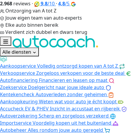
2.968
reviews
·
9,8
/10
·
4,8
/5
Ontzorging van A tot Z
Jouw eigen team van auto-experts
Elke auto binnen bereik
Verdient zich dubbel en dwars terug
Alle diensten
Aankoopservice
Volledig ontzorgd kopen van A tot Z
Verkoopservice
Zorgeloos verkopen voor de beste deal
Autofinanciering
Financieren en leasen op maat
Zoekservice
Doelgericht naar jouw ideale auto
Kentekencheck
Autoverleden zonder geheimen
Aankoopkeuring
Weten wat voor auto je écht koopt
Accucheck EV & PHEV
Inzicht in accustaat en rijbereik
Autoverzekering
Scherp en zorgeloos verzekerd
Importservice
Voordelig kopen uit het buitenland
Autobeheer
Alles rondom jouw auto geregeld