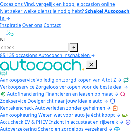
Occasions
Vind, vergelijk en koop je occasion online
Niet zeker welke dienst je nodig hebt?
Schakel Autocoach
in
Inspiratie
Over ons
Contact
NL
85.135
occasions
Autocoach inschakelen
Aankoopservice
Volledig ontzorgd kopen van A tot Z
Verkoopservice
Zorgeloos verkopen voor de beste deal
Autofinanciering
Financieren en leasen op maat
Zoekservice
Doelgericht naar jouw ideale auto
Kentekencheck
Autoverleden zonder geheimen
Aankoopkeuring
Weten wat voor auto je écht koopt
Accucheck EV & PHEV
Inzicht in accustaat en rijbereik
Autoverzekering
Scherp en zorgeloos verzekerd