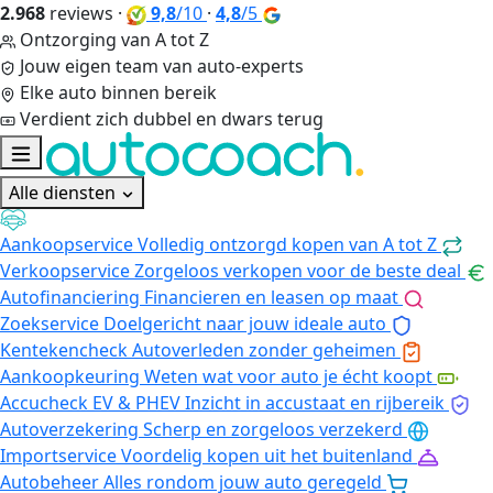
2.968
reviews
·
9,8
/10
·
4,8
/5
Ontzorging van A tot Z
Jouw eigen team van auto-experts
Elke auto binnen bereik
Verdient zich dubbel en dwars terug
Alle diensten
Aankoopservice
Volledig ontzorgd kopen van A tot Z
Verkoopservice
Zorgeloos verkopen voor de beste deal
Autofinanciering
Financieren en leasen op maat
Zoekservice
Doelgericht naar jouw ideale auto
Kentekencheck
Autoverleden zonder geheimen
Aankoopkeuring
Weten wat voor auto je écht koopt
Accucheck EV & PHEV
Inzicht in accustaat en rijbereik
Autoverzekering
Scherp en zorgeloos verzekerd
Importservice
Voordelig kopen uit het buitenland
Autobeheer
Alles rondom jouw auto geregeld