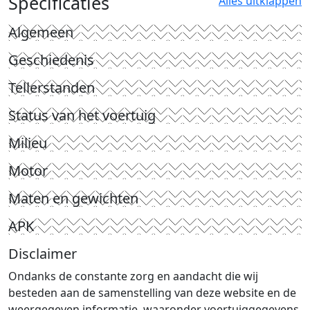
Specificaties
Alles uitklappen
Algemeen
Geschiedenis
Tellerstanden
Status van het voertuig
Milieu
Motor
Maten en gewichten
APK
Disclaimer
Ondanks de constante zorg en aandacht die wij
besteden aan de samenstelling van deze website en de
weergegeven informatie, waaronder voertuiggegevens,