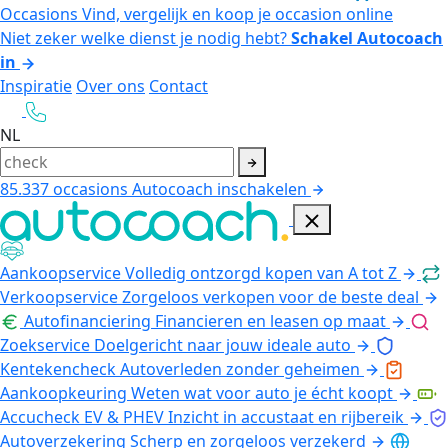
Occasions
Vind, vergelijk en koop je occasion online
Niet zeker welke dienst je nodig hebt?
Schakel Autocoach
in
Inspiratie
Over ons
Contact
NL
85.337
occasions
Autocoach inschakelen
Aankoopservice
Volledig ontzorgd kopen van A tot Z
Verkoopservice
Zorgeloos verkopen voor de beste deal
Autofinanciering
Financieren en leasen op maat
Zoekservice
Doelgericht naar jouw ideale auto
Kentekencheck
Autoverleden zonder geheimen
Aankoopkeuring
Weten wat voor auto je écht koopt
Accucheck EV & PHEV
Inzicht in accustaat en rijbereik
Autoverzekering
Scherp en zorgeloos verzekerd