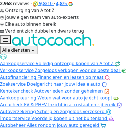
2.968
reviews
·
9,8
/10
·
4,8
/5
Ontzorging van A tot Z
Jouw eigen team van auto-experts
Elke auto binnen bereik
Verdient zich dubbel en dwars terug
Alle diensten
Aankoopservice
Volledig ontzorgd kopen van A tot Z
Verkoopservice
Zorgeloos verkopen voor de beste deal
Autofinanciering
Financieren en leasen op maat
Zoekservice
Doelgericht naar jouw ideale auto
Kentekencheck
Autoverleden zonder geheimen
Aankoopkeuring
Weten wat voor auto je écht koopt
Accucheck EV & PHEV
Inzicht in accustaat en rijbereik
Autoverzekering
Scherp en zorgeloos verzekerd
Importservice
Voordelig kopen uit het buitenland
Autobeheer
Alles rondom jouw auto geregeld