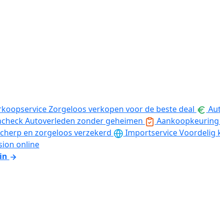
rkoopservice
Zorgeloos verkopen voor de beste deal
Aut
ncheck
Autoverleden zonder geheimen
Aankoopkeuring
cherp en zorgeloos verzekerd
Importservice
Voordelig 
sion online
in