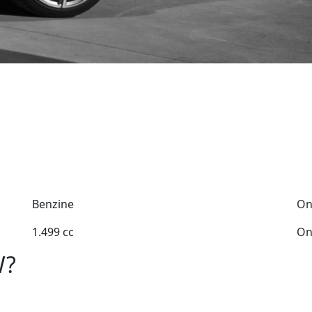
Benzine
On
1.499 cc
On
W?