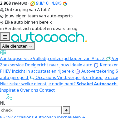
2.968
reviews
·
9,8
/10
·
4,8
/5
Ontzorging van A tot Z
Jouw eigen team van auto-experts
Elke auto binnen bereik
Verdient zich dubbel en dwars terug
Alle diensten
Aankoopservice
Volledig ontzorgd kopen van A tot Z
Ve
Zoekservice
Doelgericht naar jouw ideale auto
Kenteke
PHEV
Inzicht in accustaat en rijbereik
Autoverzekering
S
auto geregeld
Occasions
Vind, vergelijk en koop je occa
Niet zeker welke dienst je nodig hebt?
Schakel Autocoach 
Inspiratie
Over ons
Contact
NL
85.197
occasions
Autocoach inschakelen