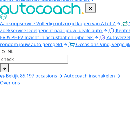
Aankoopservice
Volledig ontzorgd kopen van A tot Z
Zoekservice
Doelgericht naar jouw ideale auto
Kente
EV & PHEV
Inzicht in accustaat en rijbereik
Autoverze
rondom jouw auto geregeld
Occasions
Vind, vergelij
NL
Bekijk
85.197
occasions
Autocoach inschakelen
Over ons