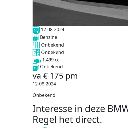
12-08-2024
Benzine
Onbekend
Onbekend
1.499 cc
Onbekend
va
€
175
pm
12-08-2024
Onbekend
Interesse in deze BM
Regel het direct
.