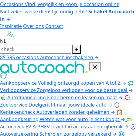
Occasions
Vind, vergelijk en koop je occasion online
Niet zeker welke dienst je nodig hebt?
Schakel Autocoach
in
Inspiratie
Over ons
Contact
NL
85.395
occasions
Autocoach inschakelen
Aankoopservice
Volledig ontzorgd kopen van A tot Z
Verkoopservice
Zorgeloos verkopen voor de beste deal
Autofinanciering
Financieren en leasen op maat
Zoekservice
Doelgericht naar jouw ideale auto
Kentekencheck
Autoverleden zonder geheimen
Aankoopkeuring
Weten wat voor auto je écht koopt
Accucheck EV & PHEV
Inzicht in accustaat en rijbereik
Autoverzekering
Scherp en zorgeloos verzekerd