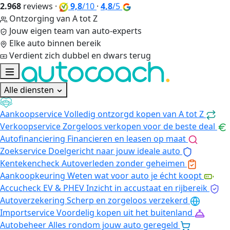
2.968
reviews
·
9,8
/10
·
4,8
/5
Ontzorging van A tot Z
Jouw eigen team van auto-experts
Elke auto binnen bereik
Verdient zich dubbel en dwars terug
Alle diensten
Aankoopservice
Volledig ontzorgd kopen van A tot Z
Verkoopservice
Zorgeloos verkopen voor de beste deal
Autofinanciering
Financieren en leasen op maat
Zoekservice
Doelgericht naar jouw ideale auto
Kentekencheck
Autoverleden zonder geheimen
Aankoopkeuring
Weten wat voor auto je écht koopt
Accucheck EV & PHEV
Inzicht in accustaat en rijbereik
Autoverzekering
Scherp en zorgeloos verzekerd
Importservice
Voordelig kopen uit het buitenland
Autobeheer
Alles rondom jouw auto geregeld