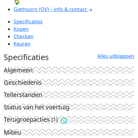
Giethoorn (OV) – info & contact
Specificaties
Kopen
Checken
Keuren
Specificaties
Alles uitklappen
Algemeen
Geschiedenis
Tellerstanden
Status van het voertuig
Terugroepacties
(1)
Milieu