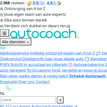
2.968
reviews
·
9,8
/10
·
4,8
/5
Ontzorging van A tot Z
Jouw eigen team van auto-experts
Elke auto binnen bereik
Verdient zich dubbel en dwars terug
Alle diensten
Aankoopservice
Volledig ontzorgd kopen van A tot Z
Ve
Zoekservice
Doelgericht naar jouw ideale auto
Kenteke
PHEV
Inzicht in accustaat en rijbereik
Autoverzekering
S
auto geregeld
Occasions
Vind, vergelijk en koop je occa
Niet zeker welke dienst je nodig hebt?
Schakel Autocoach 
Inspiratie
Over ons
Contact
NL
85.122
occasions
Autocoach inschakelen