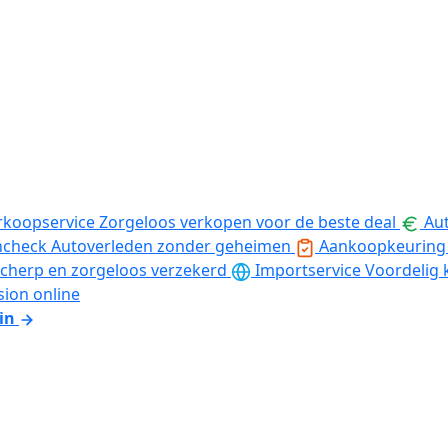
rkoopservice
Zorgeloos verkopen voor de beste deal
Aut
ncheck
Autoverleden zonder geheimen
Aankoopkeuring
cherp en zorgeloos verzekerd
Importservice
Voordelig 
sion online
in