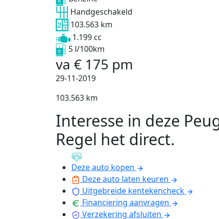
Handgeschakeld
103.563 km
1.199 cc
5 l/100km
va
€
175
pm
29-11-2019
103.563 km
Interesse in deze Peu
Regel het direct
.
Deze auto kopen
Deze auto laten keuren
Uitgebreide kentekencheck
Financiering aanvragen
Verzekering afsluiten