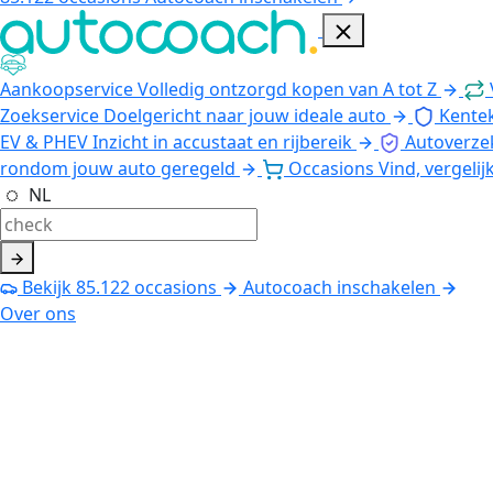
Aankoopservice
Volledig ontzorgd kopen van A tot Z
Zoekservice
Doelgericht naar jouw ideale auto
Kente
EV & PHEV
Inzicht in accustaat en rijbereik
Autoverze
rondom jouw auto geregeld
Occasions
Vind, vergelij
NL
Bekijk
85.122
occasions
Autocoach inschakelen
Over ons