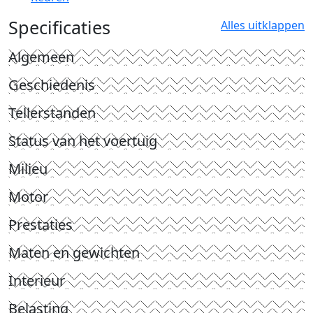
Specificaties
Alles uitklappen
Algemeen
Geschiedenis
Tellerstanden
Status van het voertuig
Milieu
Motor
Prestaties
Maten en gewichten
Interieur
Belasting