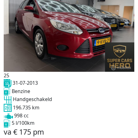
25
31-07-2013
Benzine
Handgeschakeld
196.735 km
998 cc
5 l/100km
va
€
175
pm