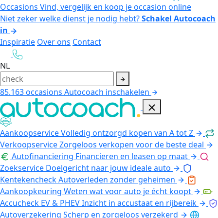
Occasions
Vind, vergelijk en koop je occasion online
Niet zeker welke dienst je nodig hebt?
Schakel Autocoach
in
Inspiratie
Over ons
Contact
NL
85.163
occasions
Autocoach inschakelen
Aankoopservice
Volledig ontzorgd kopen van A tot Z
Verkoopservice
Zorgeloos verkopen voor de beste deal
Autofinanciering
Financieren en leasen op maat
Zoekservice
Doelgericht naar jouw ideale auto
Kentekencheck
Autoverleden zonder geheimen
Aankoopkeuring
Weten wat voor auto je écht koopt
Accucheck EV & PHEV
Inzicht in accustaat en rijbereik
Autoverzekering
Scherp en zorgeloos verzekerd