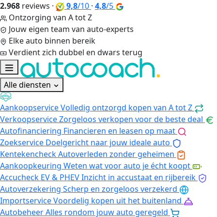
2.968
reviews
·
9,8
/10
·
4,8
/5
Ontzorging van A tot Z
Jouw eigen team van auto-experts
Elke auto binnen bereik
Verdient zich dubbel en dwars terug
Alle diensten
Aankoopservice
Volledig ontzorgd kopen van A tot Z
Verkoopservice
Zorgeloos verkopen voor de beste deal
Autofinanciering
Financieren en leasen op maat
Zoekservice
Doelgericht naar jouw ideale auto
Kentekencheck
Autoverleden zonder geheimen
Aankoopkeuring
Weten wat voor auto je écht koopt
Accucheck EV & PHEV
Inzicht in accustaat en rijbereik
Autoverzekering
Scherp en zorgeloos verzekerd
Importservice
Voordelig kopen uit het buitenland
Autobeheer
Alles rondom jouw auto geregeld