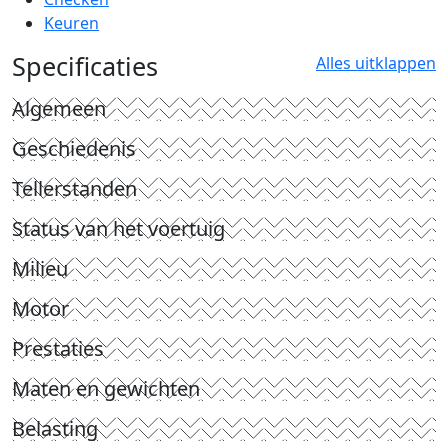
Keuren
Specificaties
Alles uitklappen
Algemeen
Geschiedenis
Tellerstanden
Status van het voertuig
Milieu
Motor
Prestaties
Maten en gewichten
Belasting