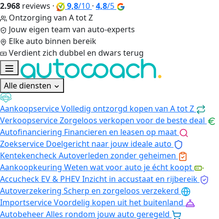
2.968
reviews
·
9,8
/10
·
4,8
/5
Ontzorging van A tot Z
Jouw eigen team van auto-experts
Elke auto binnen bereik
Verdient zich dubbel en dwars terug
Alle diensten
Aankoopservice
Volledig ontzorgd kopen van A tot Z
Verkoopservice
Zorgeloos verkopen voor de beste deal
Autofinanciering
Financieren en leasen op maat
Zoekservice
Doelgericht naar jouw ideale auto
Kentekencheck
Autoverleden zonder geheimen
Aankoopkeuring
Weten wat voor auto je écht koopt
Accucheck EV & PHEV
Inzicht in accustaat en rijbereik
Autoverzekering
Scherp en zorgeloos verzekerd
Importservice
Voordelig kopen uit het buitenland
Autobeheer
Alles rondom jouw auto geregeld