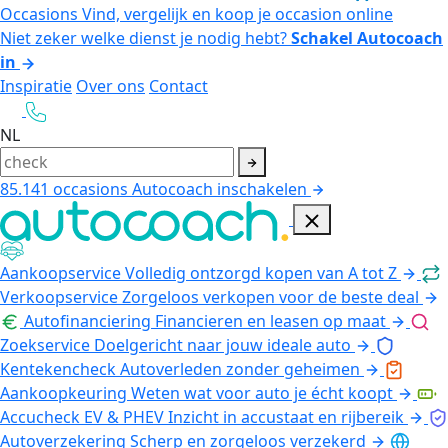
Occasions
Vind, vergelijk en koop je occasion online
Niet zeker welke dienst je nodig hebt?
Schakel Autocoach
in
Inspiratie
Over ons
Contact
NL
85.141
occasions
Autocoach inschakelen
Aankoopservice
Volledig ontzorgd kopen van A tot Z
Verkoopservice
Zorgeloos verkopen voor de beste deal
Autofinanciering
Financieren en leasen op maat
Zoekservice
Doelgericht naar jouw ideale auto
Kentekencheck
Autoverleden zonder geheimen
Aankoopkeuring
Weten wat voor auto je écht koopt
Accucheck EV & PHEV
Inzicht in accustaat en rijbereik
Autoverzekering
Scherp en zorgeloos verzekerd