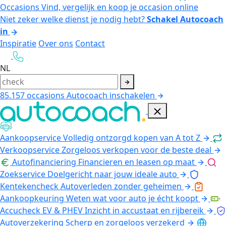
Occasions
Vind, vergelijk en koop je occasion online
Niet zeker welke dienst je nodig hebt?
Schakel Autocoach
in
Inspiratie
Over ons
Contact
NL
85.157
occasions
Autocoach inschakelen
Aankoopservice
Volledig ontzorgd kopen van A tot Z
Verkoopservice
Zorgeloos verkopen voor de beste deal
Autofinanciering
Financieren en leasen op maat
Zoekservice
Doelgericht naar jouw ideale auto
Kentekencheck
Autoverleden zonder geheimen
Aankoopkeuring
Weten wat voor auto je écht koopt
Accucheck EV & PHEV
Inzicht in accustaat en rijbereik
Autoverzekering
Scherp en zorgeloos verzekerd