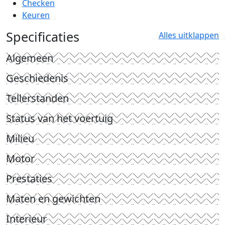
Checken
Keuren
Specificaties
Alles uitklappen
Algemeen
Geschiedenis
Tellerstanden
Status van het voertuig
Milieu
Motor
Prestaties
Maten en gewichten
Interieur