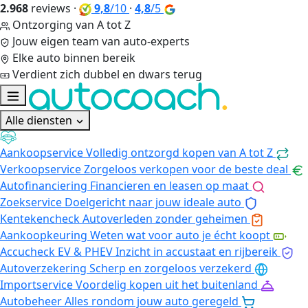
2.968
reviews
·
9,8
/10
·
4,8
/5
Ontzorging van A tot Z
Jouw eigen team van auto-experts
Elke auto binnen bereik
Verdient zich dubbel en dwars terug
Alle diensten
Aankoopservice
Volledig ontzorgd kopen van A tot Z
Verkoopservice
Zorgeloos verkopen voor de beste deal
Autofinanciering
Financieren en leasen op maat
Zoekservice
Doelgericht naar jouw ideale auto
Kentekencheck
Autoverleden zonder geheimen
Aankoopkeuring
Weten wat voor auto je écht koopt
Accucheck EV & PHEV
Inzicht in accustaat en rijbereik
Autoverzekering
Scherp en zorgeloos verzekerd
Importservice
Voordelig kopen uit het buitenland
Autobeheer
Alles rondom jouw auto geregeld