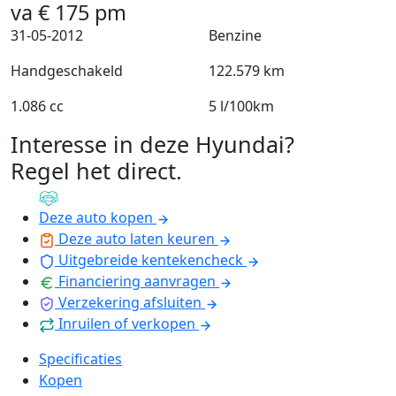
va
€
175
pm
31-05-2012
Benzine
Handgeschakeld
122.579 km
1.086 cc
5 l/100km
Interesse in deze Hyundai?
Regel het direct
.
Deze auto kopen
Deze auto laten keuren
Uitgebreide kentekencheck
Financiering aanvragen
Verzekering afsluiten
Inruilen of verkopen
Specificaties
Kopen