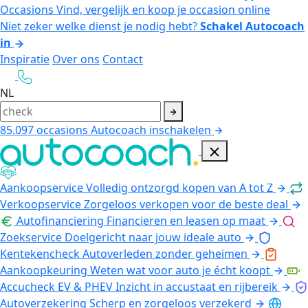
Occasions
Vind, vergelijk en koop je occasion online
Niet zeker welke dienst je nodig hebt?
Schakel Autocoach
in
Inspiratie
Over ons
Contact
NL
85.097
occasions
Autocoach inschakelen
Aankoopservice
Volledig ontzorgd kopen van A tot Z
Verkoopservice
Zorgeloos verkopen voor de beste deal
Autofinanciering
Financieren en leasen op maat
Zoekservice
Doelgericht naar jouw ideale auto
Kentekencheck
Autoverleden zonder geheimen
Aankoopkeuring
Weten wat voor auto je écht koopt
Accucheck EV & PHEV
Inzicht in accustaat en rijbereik
Autoverzekering
Scherp en zorgeloos verzekerd