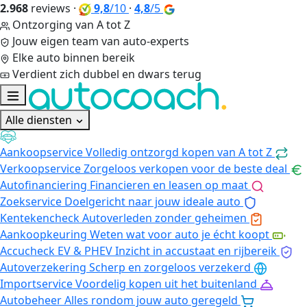
2.968
reviews
·
9,8
/10
·
4,8
/5
Ontzorging van A tot Z
Jouw eigen team van auto-experts
Elke auto binnen bereik
Verdient zich dubbel en dwars terug
Alle diensten
Aankoopservice
Volledig ontzorgd kopen van A tot Z
Verkoopservice
Zorgeloos verkopen voor de beste deal
Autofinanciering
Financieren en leasen op maat
Zoekservice
Doelgericht naar jouw ideale auto
Kentekencheck
Autoverleden zonder geheimen
Aankoopkeuring
Weten wat voor auto je écht koopt
Accucheck EV & PHEV
Inzicht in accustaat en rijbereik
Autoverzekering
Scherp en zorgeloos verzekerd
Importservice
Voordelig kopen uit het buitenland
Autobeheer
Alles rondom jouw auto geregeld