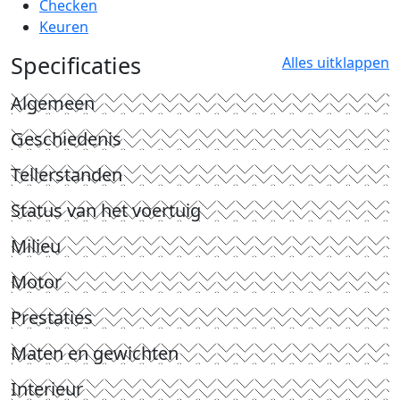
Checken
Keuren
Specificaties
Alles uitklappen
Algemeen
Geschiedenis
Tellerstanden
Status van het voertuig
Milieu
Motor
Prestaties
Maten en gewichten
Interieur