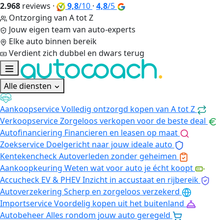
2.968
reviews
·
9,8
/10
·
4,8
/5
Ontzorging van A tot Z
Jouw eigen team van auto-experts
Elke auto binnen bereik
Verdient zich dubbel en dwars terug
Alle diensten
Aankoopservice
Volledig ontzorgd kopen van A tot Z
Verkoopservice
Zorgeloos verkopen voor de beste deal
Autofinanciering
Financieren en leasen op maat
Zoekservice
Doelgericht naar jouw ideale auto
Kentekencheck
Autoverleden zonder geheimen
Aankoopkeuring
Weten wat voor auto je écht koopt
Accucheck EV & PHEV
Inzicht in accustaat en rijbereik
Autoverzekering
Scherp en zorgeloos verzekerd
Importservice
Voordelig kopen uit het buitenland
Autobeheer
Alles rondom jouw auto geregeld