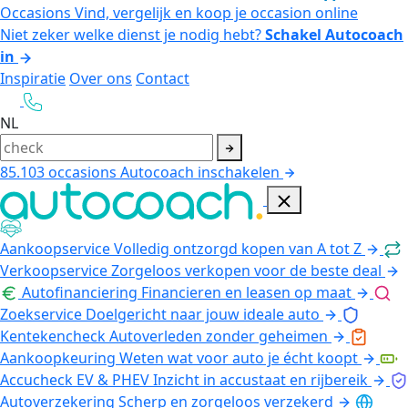
Occasions
Vind, vergelijk en koop je occasion online
Niet zeker welke dienst je nodig hebt?
Schakel Autocoach
in
Inspiratie
Over ons
Contact
NL
85.103
occasions
Autocoach inschakelen
Aankoopservice
Volledig ontzorgd kopen van A tot Z
Verkoopservice
Zorgeloos verkopen voor de beste deal
Autofinanciering
Financieren en leasen op maat
Zoekservice
Doelgericht naar jouw ideale auto
Kentekencheck
Autoverleden zonder geheimen
Aankoopkeuring
Weten wat voor auto je écht koopt
Accucheck EV & PHEV
Inzicht in accustaat en rijbereik
Autoverzekering
Scherp en zorgeloos verzekerd