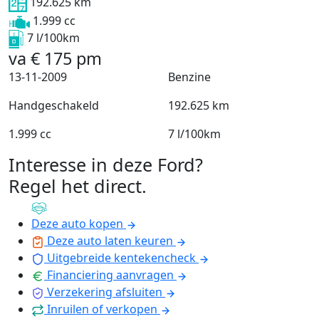
192.625 km
1.999 cc
7 l/100km
va
€
175
pm
13-11-2009
Benzine
Handgeschakeld
192.625 km
1.999 cc
7 l/100km
Interesse in deze Ford?
Regel het direct
.
Deze auto kopen
Deze auto laten keuren
Uitgebreide kentekencheck
Financiering aanvragen
Verzekering afsluiten
Inruilen of verkopen