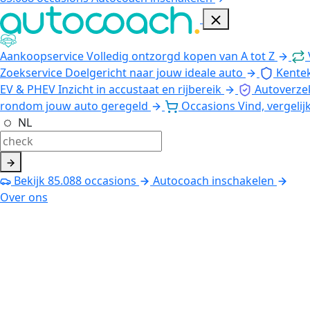
Aankoopservice
Volledig ontzorgd kopen van A tot Z
Zoekservice
Doelgericht naar jouw ideale auto
Kente
EV & PHEV
Inzicht in accustaat en rijbereik
Autoverze
rondom jouw auto geregeld
Occasions
Vind, vergelij
NL
Bekijk
85.088
occasions
Autocoach inschakelen
Over ons