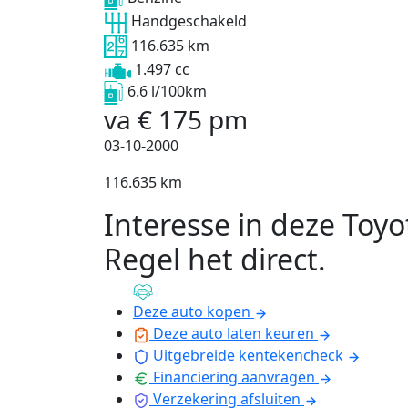
Handgeschakeld
116.635 km
1.497 cc
6.6 l/100km
va
€
175
pm
03-10-2000
116.635 km
Interesse in deze Toyo
Regel het direct
.
Deze auto kopen
Deze auto laten keuren
Uitgebreide kentekencheck
Financiering aanvragen
Verzekering afsluiten