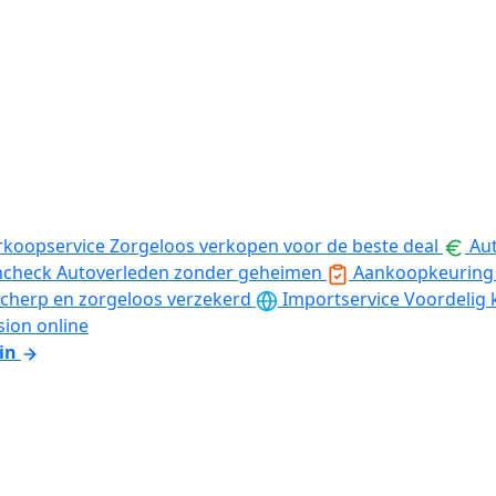
rkoopservice
Zorgeloos verkopen voor de beste deal
Aut
ncheck
Autoverleden zonder geheimen
Aankoopkeuring
cherp en zorgeloos verzekerd
Importservice
Voordelig 
sion online
in