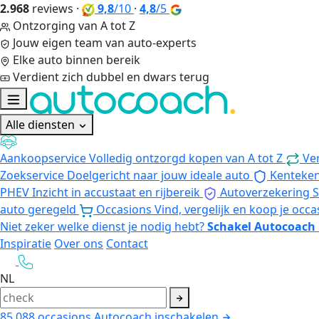
2.968
reviews
·
9,8
/10
·
4,8
/5
Ontzorging van A tot Z
Jouw eigen team van auto-experts
Elke auto binnen bereik
Verdient zich dubbel en dwars terug
Alle diensten
Aankoopservice
Volledig ontzorgd kopen van A tot Z
Ve
Zoekservice
Doelgericht naar jouw ideale auto
Kenteke
PHEV
Inzicht in accustaat en rijbereik
Autoverzekering
S
auto geregeld
Occasions
Vind, vergelijk en koop je occa
Niet zeker welke dienst je nodig hebt?
Schakel Autocoach 
Inspiratie
Over ons
Contact
NL
85.088
occasions
Autocoach inschakelen