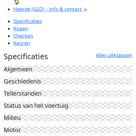
Heerde (GLD) – info & contact
Specificaties
Kopen
Checken
Keuren
Specificaties
Alles uitklappen
Algemeen
Geschiedenis
Tellerstanden
Status van het voertuig
Milieu
Motor