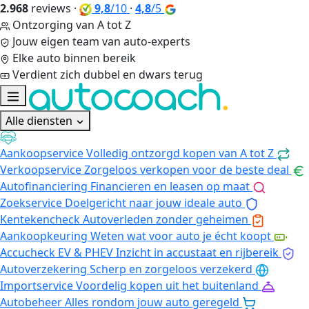
2.968
reviews
·
9,8
/10
·
4,8
/5
Ontzorging van A tot Z
Jouw eigen team van auto-experts
Elke auto binnen bereik
Verdient zich dubbel en dwars terug
Alle diensten
Aankoopservice
Volledig ontzorgd kopen van A tot Z
Verkoopservice
Zorgeloos verkopen voor de beste deal
Autofinanciering
Financieren en leasen op maat
Zoekservice
Doelgericht naar jouw ideale auto
Kentekencheck
Autoverleden zonder geheimen
Aankoopkeuring
Weten wat voor auto je écht koopt
Accucheck EV & PHEV
Inzicht in accustaat en rijbereik
Autoverzekering
Scherp en zorgeloos verzekerd
Importservice
Voordelig kopen uit het buitenland
Autobeheer
Alles rondom jouw auto geregeld