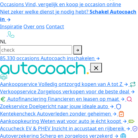
Occasions
Vind, vergelijk en koop je occasion online
Niet zeker welke dienst je nodig hebt?
Schakel Autocoach
in
Inspiratie
Over ons
Contact
NL
85.330
occasions
Autocoach inschakelen
Aankoopservice
Volledig ontzorgd kopen van A tot Z
Verkoopservice
Zorgeloos verkopen voor de beste deal
Autofinanciering
Financieren en leasen op maat
Zoekservice
Doelgericht naar jouw ideale auto
Kentekencheck
Autoverleden zonder geheimen
Aankoopkeuring
Weten wat voor auto je écht koopt
Accucheck EV & PHEV
Inzicht in accustaat en rijbereik
Autoverzekering
Scherp en zorgeloos verzekerd