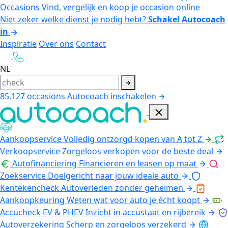
Occasions
Vind, vergelijk en koop je occasion online
Niet zeker welke dienst je nodig hebt?
Schakel Autocoach
in
Inspiratie
Over ons
Contact
NL
85.127
occasions
Autocoach inschakelen
Aankoopservice
Volledig ontzorgd kopen van A tot Z
Verkoopservice
Zorgeloos verkopen voor de beste deal
Autofinanciering
Financieren en leasen op maat
Zoekservice
Doelgericht naar jouw ideale auto
Kentekencheck
Autoverleden zonder geheimen
Aankoopkeuring
Weten wat voor auto je écht koopt
Accucheck EV & PHEV
Inzicht in accustaat en rijbereik
Autoverzekering
Scherp en zorgeloos verzekerd