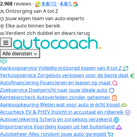
2.968
reviews
·
9,8
/10
·
4,8
/5
Ontzorging van A tot Z
Jouw eigen team van auto-experts
Elke auto binnen bereik
Verdient zich dubbel en dwars terug
Alle diensten
Aankoopservice
Volledig ontzorgd kopen van A tot Z
Verkoopservice
Zorgeloos verkopen voor de beste deal
Autofinanciering
Financieren en leasen op maat
Zoekservice
Doelgericht naar jouw ideale auto
Kentekencheck
Autoverleden zonder geheimen
Aankoopkeuring
Weten wat voor auto je écht koopt
Accucheck EV & PHEV
Inzicht in accustaat en rijbereik
Autoverzekering
Scherp en zorgeloos verzekerd
Importservice
Voordelig kopen uit het buitenland
Autobeheer
Alles rondom jouw auto geregeld