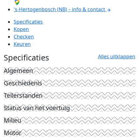
's-Hertogenbosch (NB) – info & contact
Specificaties
Kopen
Checken
Keuren
Specificaties
Alles uitklappen
Algemeen
Geschiedenis
Tellerstanden
Status van het voertuig
Milieu
Motor