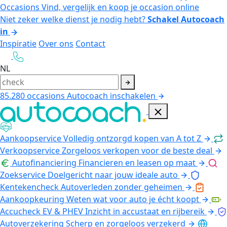
Occasions
Vind, vergelijk en koop je occasion online
Niet zeker welke dienst je nodig hebt?
Schakel Autocoach
in
Inspiratie
Over ons
Contact
NL
85.280
occasions
Autocoach inschakelen
Aankoopservice
Volledig ontzorgd kopen van A tot Z
Verkoopservice
Zorgeloos verkopen voor de beste deal
Autofinanciering
Financieren en leasen op maat
Zoekservice
Doelgericht naar jouw ideale auto
Kentekencheck
Autoverleden zonder geheimen
Aankoopkeuring
Weten wat voor auto je écht koopt
Accucheck EV & PHEV
Inzicht in accustaat en rijbereik
Autoverzekering
Scherp en zorgeloos verzekerd