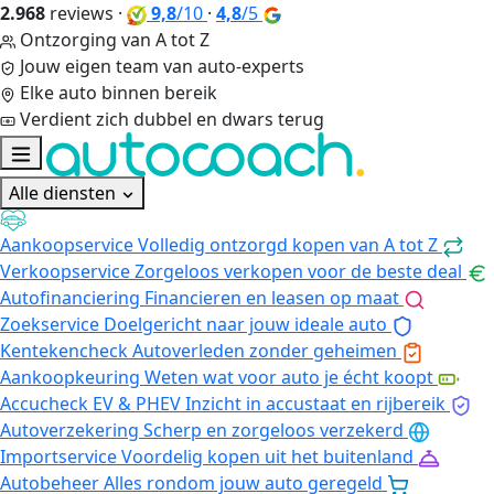
2.968
reviews
·
9,8
/10
·
4,8
/5
Ontzorging van A tot Z
Jouw eigen team van auto-experts
Elke auto binnen bereik
Verdient zich dubbel en dwars terug
Alle diensten
Aankoopservice
Volledig ontzorgd kopen van A tot Z
Verkoopservice
Zorgeloos verkopen voor de beste deal
Autofinanciering
Financieren en leasen op maat
Zoekservice
Doelgericht naar jouw ideale auto
Kentekencheck
Autoverleden zonder geheimen
Aankoopkeuring
Weten wat voor auto je écht koopt
Accucheck EV & PHEV
Inzicht in accustaat en rijbereik
Autoverzekering
Scherp en zorgeloos verzekerd
Importservice
Voordelig kopen uit het buitenland
Autobeheer
Alles rondom jouw auto geregeld