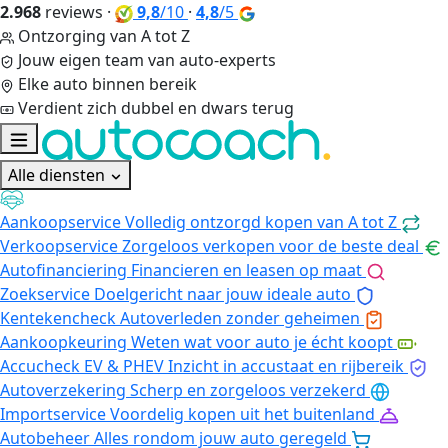
2.968
reviews
·
9,8
/10
·
4,8
/5
Ontzorging van A tot Z
Jouw eigen team van auto-experts
Elke auto binnen bereik
Verdient zich dubbel en dwars terug
Alle diensten
Aankoopservice
Volledig ontzorgd kopen van A tot Z
Verkoopservice
Zorgeloos verkopen voor de beste deal
Autofinanciering
Financieren en leasen op maat
Zoekservice
Doelgericht naar jouw ideale auto
Kentekencheck
Autoverleden zonder geheimen
Aankoopkeuring
Weten wat voor auto je écht koopt
Accucheck EV & PHEV
Inzicht in accustaat en rijbereik
Autoverzekering
Scherp en zorgeloos verzekerd
Importservice
Voordelig kopen uit het buitenland
Autobeheer
Alles rondom jouw auto geregeld