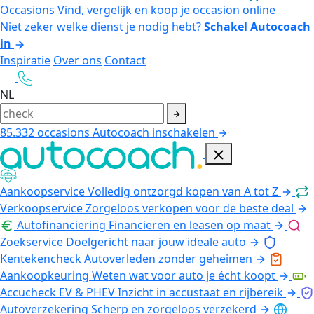
Occasions
Vind, vergelijk en koop je occasion online
Niet zeker welke dienst je nodig hebt?
Schakel Autocoach
in
Inspiratie
Over ons
Contact
NL
85.332
occasions
Autocoach inschakelen
Aankoopservice
Volledig ontzorgd kopen van A tot Z
Verkoopservice
Zorgeloos verkopen voor de beste deal
Autofinanciering
Financieren en leasen op maat
Zoekservice
Doelgericht naar jouw ideale auto
Kentekencheck
Autoverleden zonder geheimen
Aankoopkeuring
Weten wat voor auto je écht koopt
Accucheck EV & PHEV
Inzicht in accustaat en rijbereik
Autoverzekering
Scherp en zorgeloos verzekerd