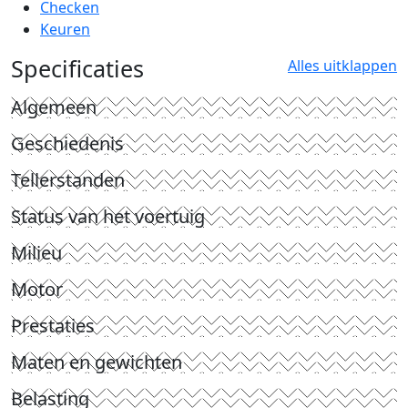
Checken
Keuren
Specificaties
Alles uitklappen
Algemeen
Geschiedenis
Tellerstanden
Status van het voertuig
Milieu
Motor
Prestaties
Maten en gewichten
Belasting