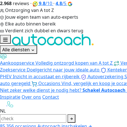
2.968
reviews
·
9,8
/10
·
4,8
/5
Ontzorging van A tot Z
Jouw eigen team van auto-experts
Elke auto binnen bereik
Verdient zich dubbel en dwars terug
Alle diensten
Aankoopservice
Volledig ontzorgd kopen van A tot Z
Ve
Zoekservice
Doelgericht naar jouw ideale auto
Kenteke
PHEV
Inzicht in accustaat en rijbereik
Autoverzekering
S
auto geregeld
Occasions
Vind, vergelijk en koop je occa
Niet zeker welke dienst je nodig hebt?
Schakel Autocoach 
Inspiratie
Over ons
Contact
NL
85.356
occasions
Autocoach inschakelen