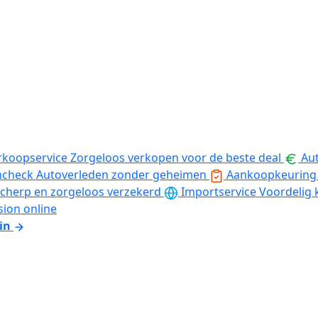
rkoopservice
Zorgeloos verkopen voor de beste deal
Aut
ncheck
Autoverleden zonder geheimen
Aankoopkeuring
cherp en zorgeloos verzekerd
Importservice
Voordelig 
sion online
in