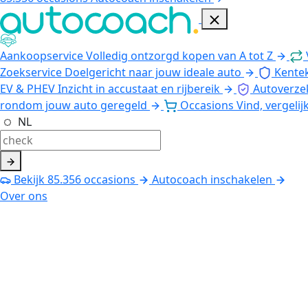
Aankoopservice
Volledig ontzorgd kopen van A tot Z
Zoekservice
Doelgericht naar jouw ideale auto
Kente
EV & PHEV
Inzicht in accustaat en rijbereik
Autoverze
rondom jouw auto geregeld
Occasions
Vind, vergelij
NL
Bekijk
85.356
occasions
Autocoach inschakelen
Over ons