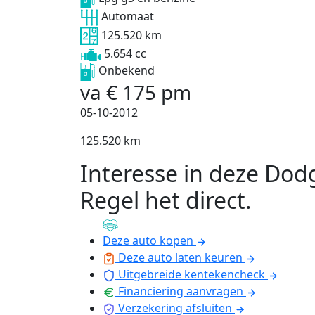
Automaat
125.520 km
5.654 cc
Onbekend
va
€
175
pm
05-10-2012
125.520 km
Interesse in deze Dod
Regel het direct
.
Deze auto kopen
Deze auto laten keuren
Uitgebreide kentekencheck
Financiering aanvragen
Verzekering afsluiten