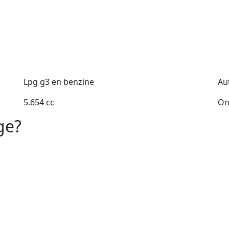
Lpg g3 en benzine
Au
5.654 cc
On
ge?