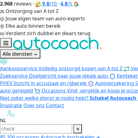
2.968
reviews
·
9,8
/10
·
4,8
/5
Ontzorging van A tot Z
Jouw eigen team van auto-experts
Elke auto binnen bereik
Verdient zich dubbel en dwars terug
Alle diensten
Aankoopservice
Volledig ontzorgd kopen van A tot Z
Ve
Zoekservice
Doelgericht naar jouw ideale auto
Kenteke
PHEV
Inzicht in accustaat en rijbereik
Autoverzekering
S
auto geregeld
Occasions
Vind, vergelijk en koop je occa
Niet zeker welke dienst je nodig hebt?
Schakel Autocoach 
Inspiratie
Over ons
Contact
NL
85.306
occasions
Autocoach inschakelen