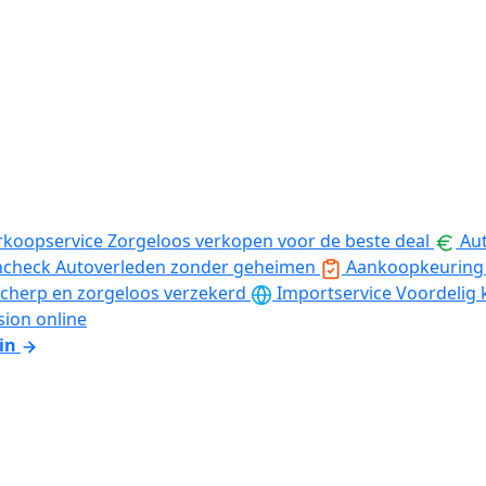
rkoopservice
Zorgeloos verkopen voor de beste deal
Aut
ncheck
Autoverleden zonder geheimen
Aankoopkeuring
cherp en zorgeloos verzekerd
Importservice
Voordelig 
sion online
in