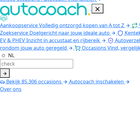
Aankoopservice
Volledig ontzorgd kopen van A tot Z
Zoekservice
Doelgericht naar jouw ideale auto
Kente
EV & PHEV
Inzicht in accustaat en rijbereik
Autoverze
rondom jouw auto geregeld
Occasions
Vind, vergelij
NL
Bekijk
85.306
occasions
Autocoach inschakelen
Over ons