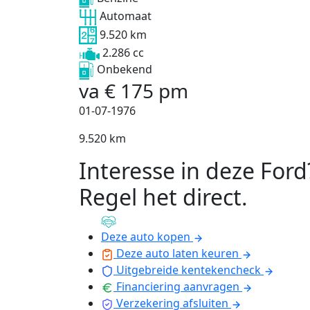
Automaat
9.520 km
2.286 cc
Onbekend
va
€
175
pm
01-07-1976
9.520 km
Interesse in deze Ford
Regel het direct
.
Deze auto kopen
Deze auto laten keuren
Uitgebreide kentekencheck
Financiering aanvragen
Verzekering afsluiten