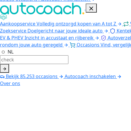
Aankoopservice
Volledig ontzorgd kopen van A tot Z
Zoekservice
Doelgericht naar jouw ideale auto
Kente
EV & PHEV
Inzicht in accustaat en rijbereik
Autoverze
rondom jouw auto geregeld
Occasions
Vind, vergelij
NL
Bekijk
85.253
occasions
Autocoach inschakelen
Over ons