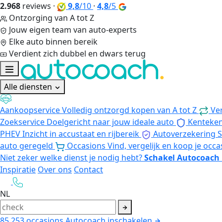
2.968
reviews
·
9,8
/10
·
4,8
/5
Ontzorging van A tot Z
Jouw eigen team van auto-experts
Elke auto binnen bereik
Verdient zich dubbel en dwars terug
Alle diensten
Aankoopservice
Volledig ontzorgd kopen van A tot Z
Ve
Zoekservice
Doelgericht naar jouw ideale auto
Kenteke
PHEV
Inzicht in accustaat en rijbereik
Autoverzekering
S
auto geregeld
Occasions
Vind, vergelijk en koop je occa
Niet zeker welke dienst je nodig hebt?
Schakel Autocoach 
Inspiratie
Over ons
Contact
NL
85.253
occasions
Autocoach inschakelen