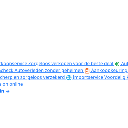
rkoopservice
Zorgeloos verkopen voor de beste deal
Aut
ncheck
Autoverleden zonder geheimen
Aankoopkeuring
cherp en zorgeloos verzekerd
Importservice
Voordelig 
sion online
in