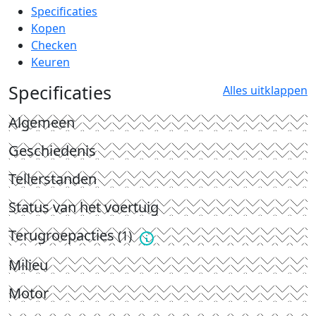
Specificaties
Kopen
Checken
Keuren
Specificaties
Alles uitklappen
Algemeen
Geschiedenis
Tellerstanden
Status van het voertuig
Terugroepacties
(1)
Milieu
Motor