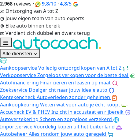
2.968
reviews
·
9,8
/10
·
4,8
/5
Ontzorging van A tot Z
Jouw eigen team van auto-experts
Elke auto binnen bereik
Verdient zich dubbel en dwars terug
Alle diensten
Aankoopservice
Volledig ontzorgd kopen van A tot Z
Verkoopservice
Zorgeloos verkopen voor de beste deal
Autofinanciering
Financieren en leasen op maat
Zoekservice
Doelgericht naar jouw ideale auto
Kentekencheck
Autoverleden zonder geheimen
Aankoopkeuring
Weten wat voor auto je écht koopt
Accucheck EV & PHEV
Inzicht in accustaat en rijbereik
Autoverzekering
Scherp en zorgeloos verzekerd
Importservice
Voordelig kopen uit het buitenland
Autobeheer
Alles rondom jouw auto geregeld