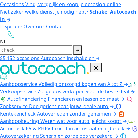
Occasions
Vind, vergelijk en koop je occasion online
Niet zeker welke dienst je nodig hebt?
Schakel Autocoach
in
Inspiratie
Over ons
Contact
NL
85.152
occasions
Autocoach inschakelen
Aankoopservice
Volledig ontzorgd kopen van A tot Z
Verkoopservice
Zorgeloos verkopen voor de beste deal
Autofinanciering
Financieren en leasen op maat
Zoekservice
Doelgericht naar jouw ideale auto
Kentekencheck
Autoverleden zonder geheimen
Aankoopkeuring
Weten wat voor auto je écht koopt
Accucheck EV & PHEV
Inzicht in accustaat en rijbereik
Autoverzekering
Scherp en zorgeloos verzekerd