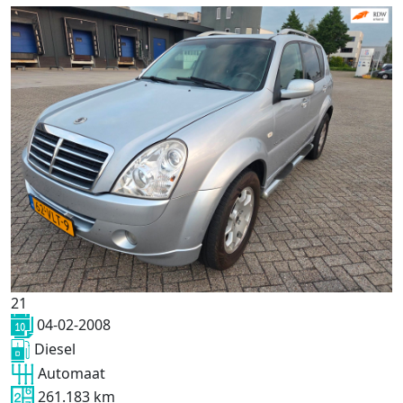
21
04-02-2008
Diesel
Automaat
261.183 km