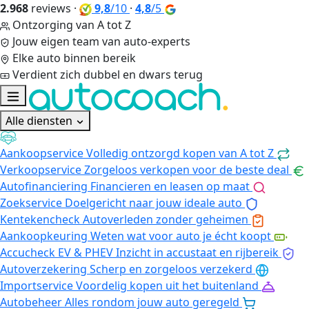
2.968
reviews
·
9,8
/10
·
4,8
/5
Ontzorging van A tot Z
Jouw eigen team van auto-experts
Elke auto binnen bereik
Verdient zich dubbel en dwars terug
Alle diensten
Aankoopservice
Volledig ontzorgd kopen van A tot Z
Verkoopservice
Zorgeloos verkopen voor de beste deal
Autofinanciering
Financieren en leasen op maat
Zoekservice
Doelgericht naar jouw ideale auto
Kentekencheck
Autoverleden zonder geheimen
Aankoopkeuring
Weten wat voor auto je écht koopt
Accucheck EV & PHEV
Inzicht in accustaat en rijbereik
Autoverzekering
Scherp en zorgeloos verzekerd
Importservice
Voordelig kopen uit het buitenland
Autobeheer
Alles rondom jouw auto geregeld