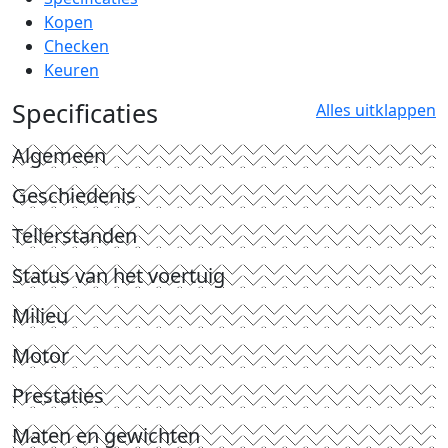
Kopen
Checken
Keuren
Specificaties
Alles uitklappen
Algemeen
Geschiedenis
Tellerstanden
Status van het voertuig
Milieu
Motor
Prestaties
Maten en gewichten