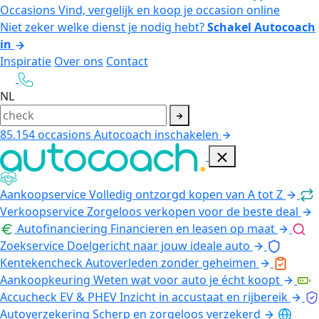
Occasions
Vind, vergelijk en koop je occasion online
Niet zeker welke dienst je nodig hebt?
Schakel Autocoach
in
Inspiratie
Over ons
Contact
NL
85.154
occasions
Autocoach inschakelen
Aankoopservice
Volledig ontzorgd kopen van A tot Z
Verkoopservice
Zorgeloos verkopen voor de beste deal
Autofinanciering
Financieren en leasen op maat
Zoekservice
Doelgericht naar jouw ideale auto
Kentekencheck
Autoverleden zonder geheimen
Aankoopkeuring
Weten wat voor auto je écht koopt
Accucheck EV & PHEV
Inzicht in accustaat en rijbereik
Autoverzekering
Scherp en zorgeloos verzekerd