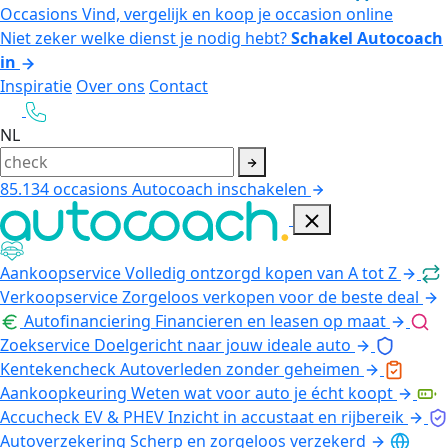
Occasions
Vind, vergelijk en koop je occasion online
Niet zeker welke dienst je nodig hebt?
Schakel Autocoach
in
Inspiratie
Over ons
Contact
NL
85.134
occasions
Autocoach inschakelen
Aankoopservice
Volledig ontzorgd kopen van A tot Z
Verkoopservice
Zorgeloos verkopen voor de beste deal
Autofinanciering
Financieren en leasen op maat
Zoekservice
Doelgericht naar jouw ideale auto
Kentekencheck
Autoverleden zonder geheimen
Aankoopkeuring
Weten wat voor auto je écht koopt
Accucheck EV & PHEV
Inzicht in accustaat en rijbereik
Autoverzekering
Scherp en zorgeloos verzekerd