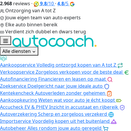
2.968
reviews
·
9,8
/10
·
4,8
/5
Ontzorging van A tot Z
Jouw eigen team van auto-experts
Elke auto binnen bereik
Verdient zich dubbel en dwars terug
Alle diensten
Aankoopservice
Volledig ontzorgd kopen van A tot Z
Verkoopservice
Zorgeloos verkopen voor de beste deal
Autofinanciering
Financieren en leasen op maat
Zoekservice
Doelgericht naar jouw ideale auto
Kentekencheck
Autoverleden zonder geheimen
Aankoopkeuring
Weten wat voor auto je écht koopt
Accucheck EV & PHEV
Inzicht in accustaat en rijbereik
Autoverzekering
Scherp en zorgeloos verzekerd
Importservice
Voordelig kopen uit het buitenland
Autobeheer
Alles rondom jouw auto geregeld