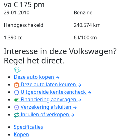
va
€
175
pm
29-01-2010
Benzine
Handgeschakeld
240.574 km
1.390 cc
6 l/100km
Interesse in deze Volkswagen?
Regel het direct
.
Deze auto kopen
Deze auto laten keuren
Uitgebreide kentekencheck
Financiering aanvragen
Verzekering afsluiten
Inruilen of verkopen
Specificaties
Kopen