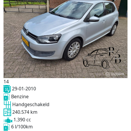
14
29-01-2010
Benzine
Handgeschakeld
240.574 km
1.390 cc
6 l/100km