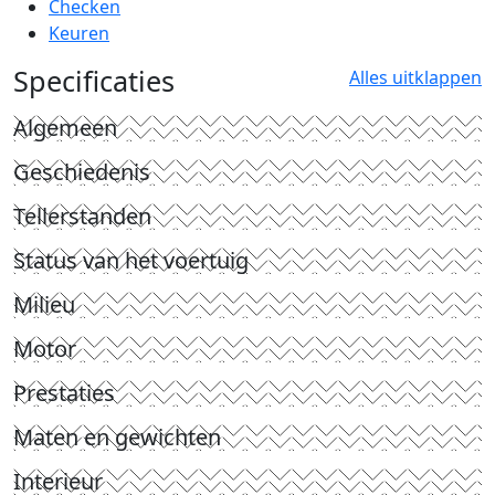
Checken
Keuren
Specificaties
Alles uitklappen
Algemeen
Geschiedenis
Tellerstanden
Status van het voertuig
Milieu
Motor
Prestaties
Maten en gewichten
Interieur