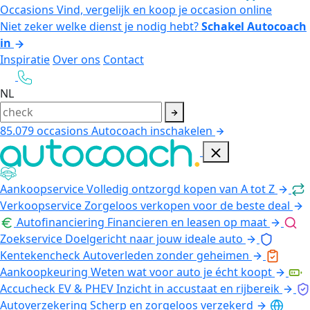
Occasions
Vind, vergelijk en koop je occasion online
Niet zeker welke dienst je nodig hebt?
Schakel Autocoach
in
Inspiratie
Over ons
Contact
NL
85.079
occasions
Autocoach inschakelen
Aankoopservice
Volledig ontzorgd kopen van A tot Z
Verkoopservice
Zorgeloos verkopen voor de beste deal
Autofinanciering
Financieren en leasen op maat
Zoekservice
Doelgericht naar jouw ideale auto
Kentekencheck
Autoverleden zonder geheimen
Aankoopkeuring
Weten wat voor auto je écht koopt
Accucheck EV & PHEV
Inzicht in accustaat en rijbereik
Autoverzekering
Scherp en zorgeloos verzekerd