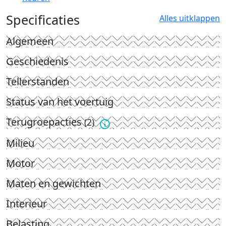
Specificaties
Alles uitklappen
Algemeen
Geschiedenis
Tellerstanden
Status van het voertuig
Terugroepacties
(2)
Milieu
Motor
Maten en gewichten
Interieur
Belasting