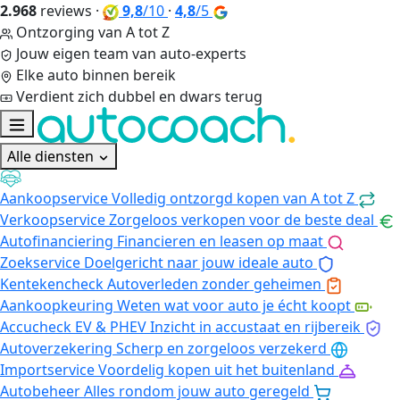
2.968
reviews
·
9,8
/10
·
4,8
/5
Ontzorging van A tot Z
Jouw eigen team van auto-experts
Elke auto binnen bereik
Verdient zich dubbel en dwars terug
Alle diensten
Aankoopservice
Volledig ontzorgd kopen van A tot Z
Verkoopservice
Zorgeloos verkopen voor de beste deal
Autofinanciering
Financieren en leasen op maat
Zoekservice
Doelgericht naar jouw ideale auto
Kentekencheck
Autoverleden zonder geheimen
Aankoopkeuring
Weten wat voor auto je écht koopt
Accucheck EV & PHEV
Inzicht in accustaat en rijbereik
Autoverzekering
Scherp en zorgeloos verzekerd
Importservice
Voordelig kopen uit het buitenland
Autobeheer
Alles rondom jouw auto geregeld