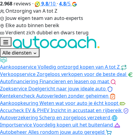
2.968
reviews
·
9,8
/10
·
4,8
/5
Ontzorging van A tot Z
Jouw eigen team van auto-experts
Elke auto binnen bereik
Verdient zich dubbel en dwars terug
Alle diensten
Aankoopservice
Volledig ontzorgd kopen van A tot Z
Verkoopservice
Zorgeloos verkopen voor de beste deal
Autofinanciering
Financieren en leasen op maat
Zoekservice
Doelgericht naar jouw ideale auto
Kentekencheck
Autoverleden zonder geheimen
Aankoopkeuring
Weten wat voor auto je écht koopt
Accucheck EV & PHEV
Inzicht in accustaat en rijbereik
Autoverzekering
Scherp en zorgeloos verzekerd
Importservice
Voordelig kopen uit het buitenland
Autobeheer
Alles rondom jouw auto geregeld