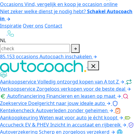
Occasions
Vind, vergelijk en koop je occasion online
Niet zeker welke dienst je nodig hebt?
Schakel Autocoach
in
Inspiratie
Over ons
Contact
NL
85.153
occasions
Autocoach inschakelen
Aankoopservice
Volledig ontzorgd kopen van A tot Z
Verkoopservice
Zorgeloos verkopen voor de beste deal
Autofinanciering
Financieren en leasen op maat
Zoekservice
Doelgericht naar jouw ideale auto
Kentekencheck
Autoverleden zonder geheimen
Aankoopkeuring
Weten wat voor auto je écht koopt
Accucheck EV & PHEV
Inzicht in accustaat en rijbereik
Autoverzekering
Scherp en zorgeloos verzekerd