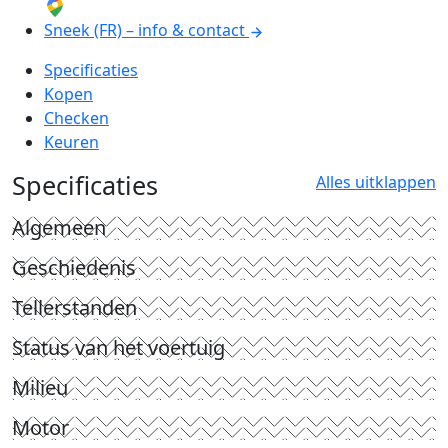
Sneek (FR) – info & contact
Specificaties
Kopen
Checken
Keuren
Specificaties
Alles uitklappen
Algemeen
Geschiedenis
Tellerstanden
Status van het voertuig
Milieu
Motor