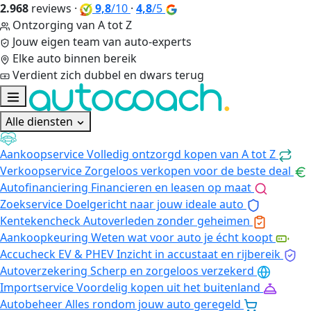
2.968
reviews
·
9,8
/10
·
4,8
/5
Ontzorging van A tot Z
Jouw eigen team van auto-experts
Elke auto binnen bereik
Verdient zich dubbel en dwars terug
Alle diensten
Aankoopservice
Volledig ontzorgd kopen van A tot Z
Verkoopservice
Zorgeloos verkopen voor de beste deal
Autofinanciering
Financieren en leasen op maat
Zoekservice
Doelgericht naar jouw ideale auto
Kentekencheck
Autoverleden zonder geheimen
Aankoopkeuring
Weten wat voor auto je écht koopt
Accucheck EV & PHEV
Inzicht in accustaat en rijbereik
Autoverzekering
Scherp en zorgeloos verzekerd
Importservice
Voordelig kopen uit het buitenland
Autobeheer
Alles rondom jouw auto geregeld