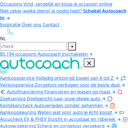
Occasions
Vind, vergelijk en koop je occasion online
Niet zeker welke dienst je nodig hebt?
Schakel Autocoach
in
Inspiratie
Over ons
Contact
NL
85.194
occasions
Autocoach inschakelen
Aankoopservice
Volledig ontzorgd kopen van A tot Z
Verkoopservice
Zorgeloos verkopen voor de beste deal
Autofinanciering
Financieren en leasen op maat
Zoekservice
Doelgericht naar jouw ideale auto
Kentekencheck
Autoverleden zonder geheimen
Aankoopkeuring
Weten wat voor auto je écht koopt
Accucheck EV & PHEV
Inzicht in accustaat en rijbereik
Autoverzekering
Scherp en zorgeloos verzekerd