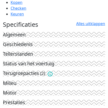
Kopen
Checken
Keuren
Specificaties
Alles uitklappen
Algemeen
Geschiedenis
Tellerstanden
Status van het voertuig
Terugroepacties
(2)
Milieu
Motor
Prestaties