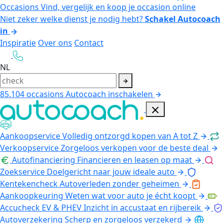
Occasions
Vind, vergelijk en koop je occasion online
Niet zeker welke dienst je nodig hebt?
Schakel Autocoach
in
Inspiratie
Over ons
Contact
NL
85.104
occasions
Autocoach inschakelen
Aankoopservice
Volledig ontzorgd kopen van A tot Z
Verkoopservice
Zorgeloos verkopen voor de beste deal
Autofinanciering
Financieren en leasen op maat
Zoekservice
Doelgericht naar jouw ideale auto
Kentekencheck
Autoverleden zonder geheimen
Aankoopkeuring
Weten wat voor auto je écht koopt
Accucheck EV & PHEV
Inzicht in accustaat en rijbereik
Autoverzekering
Scherp en zorgeloos verzekerd