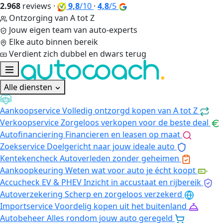
2.968
reviews
·
9,8
/10
·
4,8
/5
Ontzorging van A tot Z
Jouw eigen team van auto-experts
Elke auto binnen bereik
Verdient zich dubbel en dwars terug
Alle diensten
Aankoopservice
Volledig ontzorgd kopen van A tot Z
Verkoopservice
Zorgeloos verkopen voor de beste deal
Autofinanciering
Financieren en leasen op maat
Zoekservice
Doelgericht naar jouw ideale auto
Kentekencheck
Autoverleden zonder geheimen
Aankoopkeuring
Weten wat voor auto je écht koopt
Accucheck EV & PHEV
Inzicht in accustaat en rijbereik
Autoverzekering
Scherp en zorgeloos verzekerd
Importservice
Voordelig kopen uit het buitenland
Autobeheer
Alles rondom jouw auto geregeld