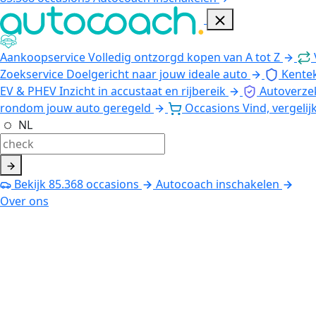
Aankoopservice
Volledig ontzorgd kopen van A tot Z
Zoekservice
Doelgericht naar jouw ideale auto
Kente
EV & PHEV
Inzicht in accustaat en rijbereik
Autoverze
rondom jouw auto geregeld
Occasions
Vind, vergelij
NL
Bekijk
85.368
occasions
Autocoach inschakelen
Over ons