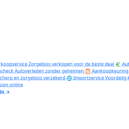
rkoopservice
Zorgeloos verkopen voor de beste deal
Aut
ncheck
Autoverleden zonder geheimen
Aankoopkeuring
cherp en zorgeloos verzekerd
Importservice
Voordelig 
sion online
in