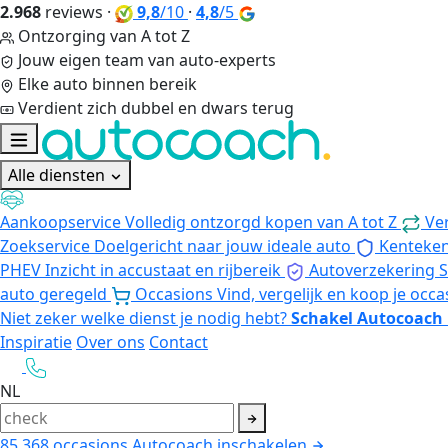
2.968
reviews
·
9,8
/10
·
4,8
/5
Ontzorging van A tot Z
Jouw eigen team van auto-experts
Elke auto binnen bereik
Verdient zich dubbel en dwars terug
Alle diensten
Aankoopservice
Volledig ontzorgd kopen van A tot Z
Ve
Zoekservice
Doelgericht naar jouw ideale auto
Kenteke
PHEV
Inzicht in accustaat en rijbereik
Autoverzekering
S
auto geregeld
Occasions
Vind, vergelijk en koop je occa
Niet zeker welke dienst je nodig hebt?
Schakel Autocoach 
Inspiratie
Over ons
Contact
NL
85.368
occasions
Autocoach inschakelen