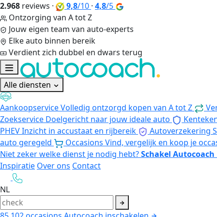
2.968
reviews
·
9,8
/10
·
4,8
/5
Ontzorging van A tot Z
Jouw eigen team van auto-experts
Elke auto binnen bereik
Verdient zich dubbel en dwars terug
Alle diensten
Aankoopservice
Volledig ontzorgd kopen van A tot Z
Ve
Zoekservice
Doelgericht naar jouw ideale auto
Kenteke
PHEV
Inzicht in accustaat en rijbereik
Autoverzekering
S
auto geregeld
Occasions
Vind, vergelijk en koop je occa
Niet zeker welke dienst je nodig hebt?
Schakel Autocoach 
Inspiratie
Over ons
Contact
NL
85.102
occasions
Autocoach inschakelen