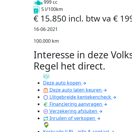
999 cc
5 l/100km
€
15.850
incl. btw
va
€
19
16-06-2021
100.000 km
Interesse in deze Vol
Regel het direct
.
Deze auto kopen
Deze auto laten keuren
Uitgebreide kentekencheck
Financiering aanvragen
Verzekering afsluiten
Inruilen of verkopen
Kerkrade (LB) – info & contact