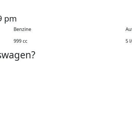
9
pm
Benzine
Au
999 cc
5 
kswagen?