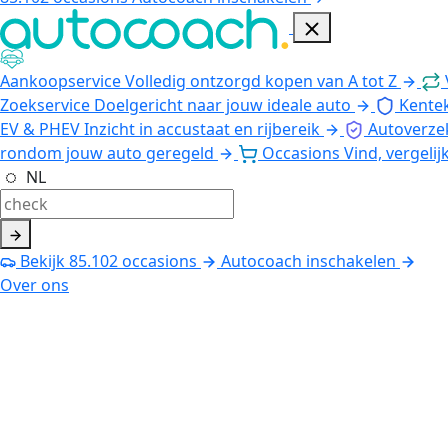
Aankoopservice
Volledig ontzorgd kopen van A tot Z
Zoekservice
Doelgericht naar jouw ideale auto
Kente
EV & PHEV
Inzicht in accustaat en rijbereik
Autoverze
rondom jouw auto geregeld
Occasions
Vind, vergelij
NL
Bekijk
85.102
occasions
Autocoach inschakelen
Over ons