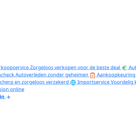
rkoopservice
Zorgeloos verkopen voor de beste deal
Aut
ncheck
Autoverleden zonder geheimen
Aankoopkeuring
cherp en zorgeloos verzekerd
Importservice
Voordelig 
sion online
in