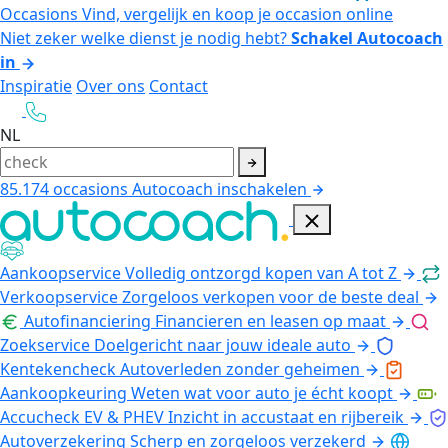
Occasions
Vind, vergelijk en koop je occasion online
Niet zeker welke dienst je nodig hebt?
Schakel Autocoach
in
Inspiratie
Over ons
Contact
NL
85.174
occasions
Autocoach inschakelen
Aankoopservice
Volledig ontzorgd kopen van A tot Z
Verkoopservice
Zorgeloos verkopen voor de beste deal
Autofinanciering
Financieren en leasen op maat
Zoekservice
Doelgericht naar jouw ideale auto
Kentekencheck
Autoverleden zonder geheimen
Aankoopkeuring
Weten wat voor auto je écht koopt
Accucheck EV & PHEV
Inzicht in accustaat en rijbereik
Autoverzekering
Scherp en zorgeloos verzekerd