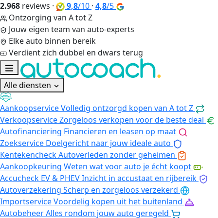
2.968
reviews
·
9,8
/10
·
4,8
/5
Ontzorging van A tot Z
Jouw eigen team van auto-experts
Elke auto binnen bereik
Verdient zich dubbel en dwars terug
Alle diensten
Aankoopservice
Volledig ontzorgd kopen van A tot Z
Verkoopservice
Zorgeloos verkopen voor de beste deal
Autofinanciering
Financieren en leasen op maat
Zoekservice
Doelgericht naar jouw ideale auto
Kentekencheck
Autoverleden zonder geheimen
Aankoopkeuring
Weten wat voor auto je écht koopt
Accucheck EV & PHEV
Inzicht in accustaat en rijbereik
Autoverzekering
Scherp en zorgeloos verzekerd
Importservice
Voordelig kopen uit het buitenland
Autobeheer
Alles rondom jouw auto geregeld