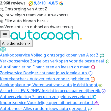
2.968
reviews
·
9,8
/10
·
4,8
/5
Ontzorging van A tot Z
Jouw eigen team van auto-experts
Elke auto binnen bereik
Verdient zich dubbel en dwars terug
Alle diensten
Aankoopservice
Volledig ontzorgd kopen van A tot Z
Verkoopservice
Zorgeloos verkopen voor de beste deal
Autofinanciering
Financieren en leasen op maat
Zoekservice
Doelgericht naar jouw ideale auto
Kentekencheck
Autoverleden zonder geheimen
Aankoopkeuring
Weten wat voor auto je écht koopt
Accucheck EV & PHEV
Inzicht in accustaat en rijbereik
Autoverzekering
Scherp en zorgeloos verzekerd
Importservice
Voordelig kopen uit het buitenland
Autobeheer
Alles rondom jouw auto geregeld