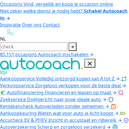
Occasions
Vind, vergelijk en koop je occasion online
Niet zeker welke dienst je nodig hebt?
Schakel Autocoach
in
Inspiratie
Over ons
Contact
NL
85.151
occasions
Autocoach inschakelen
Aankoopservice
Volledig ontzorgd kopen van A tot Z
Verkoopservice
Zorgeloos verkopen voor de beste deal
Autofinanciering
Financieren en leasen op maat
Zoekservice
Doelgericht naar jouw ideale auto
Kentekencheck
Autoverleden zonder geheimen
Aankoopkeuring
Weten wat voor auto je écht koopt
Accucheck EV & PHEV
Inzicht in accustaat en rijbereik
Autoverzekering
Scherp en zorgeloos verzekerd