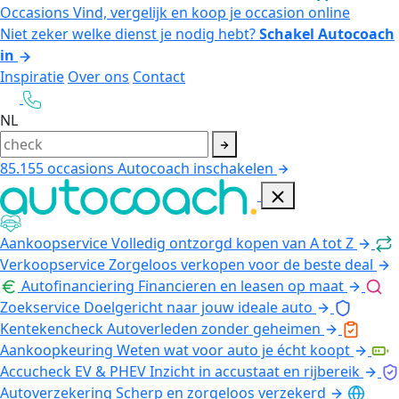
Occasions
Vind, vergelijk en koop je occasion online
Niet zeker welke dienst je nodig hebt?
Schakel Autocoach
in
Inspiratie
Over ons
Contact
NL
85.155
occasions
Autocoach inschakelen
Aankoopservice
Volledig ontzorgd kopen van A tot Z
Verkoopservice
Zorgeloos verkopen voor de beste deal
Autofinanciering
Financieren en leasen op maat
Zoekservice
Doelgericht naar jouw ideale auto
Kentekencheck
Autoverleden zonder geheimen
Aankoopkeuring
Weten wat voor auto je écht koopt
Accucheck EV & PHEV
Inzicht in accustaat en rijbereik
Autoverzekering
Scherp en zorgeloos verzekerd