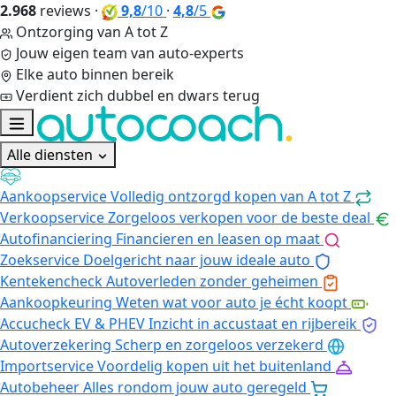
2.968
reviews
·
9,8
/10
·
4,8
/5
Ontzorging van A tot Z
Jouw eigen team van auto-experts
Elke auto binnen bereik
Verdient zich dubbel en dwars terug
Alle diensten
Aankoopservice
Volledig ontzorgd kopen van A tot Z
Verkoopservice
Zorgeloos verkopen voor de beste deal
Autofinanciering
Financieren en leasen op maat
Zoekservice
Doelgericht naar jouw ideale auto
Kentekencheck
Autoverleden zonder geheimen
Aankoopkeuring
Weten wat voor auto je écht koopt
Accucheck EV & PHEV
Inzicht in accustaat en rijbereik
Autoverzekering
Scherp en zorgeloos verzekerd
Importservice
Voordelig kopen uit het buitenland
Autobeheer
Alles rondom jouw auto geregeld