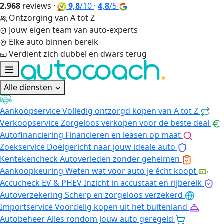
2.968
reviews
·
9,8
/10
·
4,8
/5
Ontzorging van A tot Z
Jouw eigen team van auto-experts
Elke auto binnen bereik
Verdient zich dubbel en dwars terug
Alle diensten
Aankoopservice
Volledig ontzorgd kopen van A tot Z
Verkoopservice
Zorgeloos verkopen voor de beste deal
Autofinanciering
Financieren en leasen op maat
Zoekservice
Doelgericht naar jouw ideale auto
Kentekencheck
Autoverleden zonder geheimen
Aankoopkeuring
Weten wat voor auto je écht koopt
Accucheck EV & PHEV
Inzicht in accustaat en rijbereik
Autoverzekering
Scherp en zorgeloos verzekerd
Importservice
Voordelig kopen uit het buitenland
Autobeheer
Alles rondom jouw auto geregeld