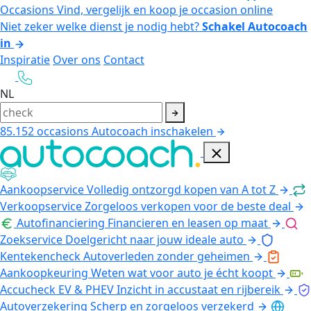
Occasions
Vind, vergelijk en koop je occasion online
Niet zeker welke dienst je nodig hebt?
Schakel Autocoach
in
Inspiratie
Over ons
Contact
NL
85.152
occasions
Autocoach inschakelen
Aankoopservice
Volledig ontzorgd kopen van A tot Z
Verkoopservice
Zorgeloos verkopen voor de beste deal
Autofinanciering
Financieren en leasen op maat
Zoekservice
Doelgericht naar jouw ideale auto
Kentekencheck
Autoverleden zonder geheimen
Aankoopkeuring
Weten wat voor auto je écht koopt
Accucheck EV & PHEV
Inzicht in accustaat en rijbereik
Autoverzekering
Scherp en zorgeloos verzekerd