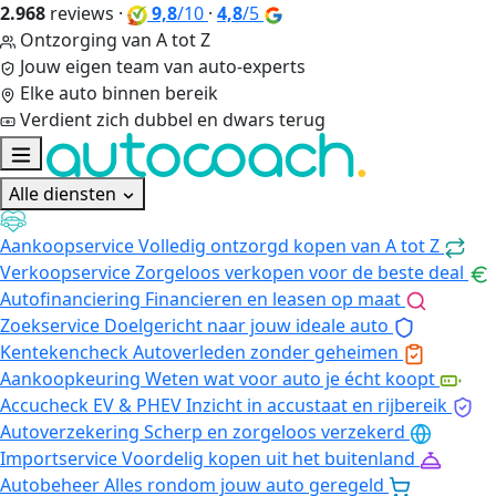
2.968
reviews
·
9,8
/10
·
4,8
/5
Ontzorging van A tot Z
Jouw eigen team van auto-experts
Elke auto binnen bereik
Verdient zich dubbel en dwars terug
Alle diensten
Aankoopservice
Volledig ontzorgd kopen van A tot Z
Verkoopservice
Zorgeloos verkopen voor de beste deal
Autofinanciering
Financieren en leasen op maat
Zoekservice
Doelgericht naar jouw ideale auto
Kentekencheck
Autoverleden zonder geheimen
Aankoopkeuring
Weten wat voor auto je écht koopt
Accucheck EV & PHEV
Inzicht in accustaat en rijbereik
Autoverzekering
Scherp en zorgeloos verzekerd
Importservice
Voordelig kopen uit het buitenland
Autobeheer
Alles rondom jouw auto geregeld