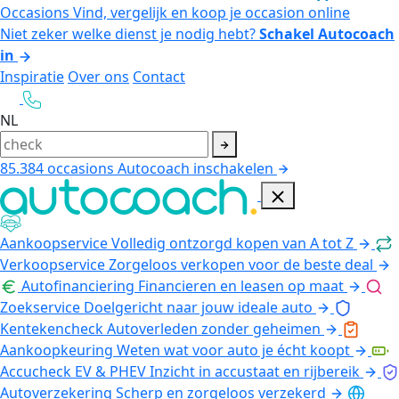
Occasions
Vind, vergelijk en koop je occasion online
Niet zeker welke dienst je nodig hebt?
Schakel Autocoach
in
Inspiratie
Over ons
Contact
NL
85.384
occasions
Autocoach inschakelen
Aankoopservice
Volledig ontzorgd kopen van A tot Z
Verkoopservice
Zorgeloos verkopen voor de beste deal
Autofinanciering
Financieren en leasen op maat
Zoekservice
Doelgericht naar jouw ideale auto
Kentekencheck
Autoverleden zonder geheimen
Aankoopkeuring
Weten wat voor auto je écht koopt
Accucheck EV & PHEV
Inzicht in accustaat en rijbereik
Autoverzekering
Scherp en zorgeloos verzekerd